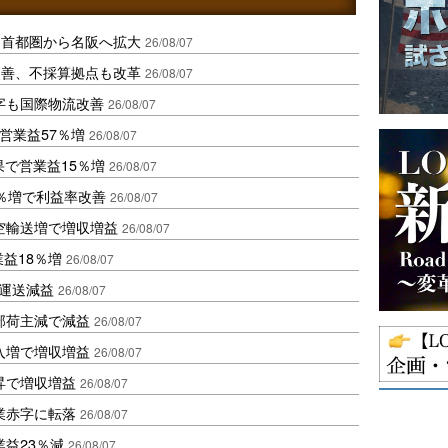
、首都圏から名阪へ拡大
26/08/07
に改善、不採算拠点も改革
26/08/07
字も国際物流改善
26/08/07
営業益57％増
26/08/07
果で営業益15％増
26/08/07
2％増で利益率改善
26/08/07
空輸送増で増収増益
26/08/07
業益18％増
26/08/07
も運送減益
26/08/07
部荷主減で減益
26/08/07
入増で増収増益
26/08/07
昇で増収増益
26/08/07
業赤字に転落
26/08/07
益23％減
26/08/07