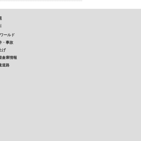
題
報
Pワールド
件・事故
上げ
着倉庫情報
速道路