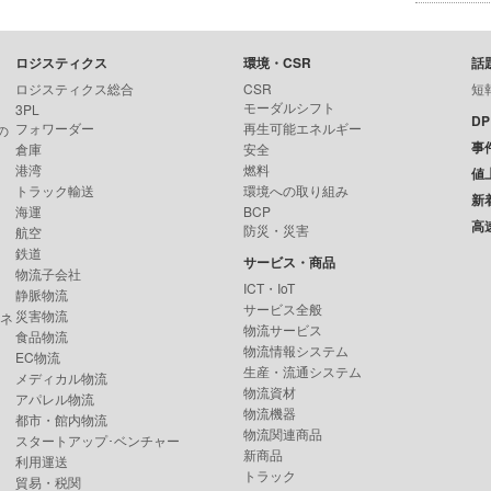
ロジスティクス
環境・CSR
話
ロジスティクス総合
CSR
短
モーダルシフト
3PL
D
フォワーダー
再生可能エネルギー
の
事
倉庫
安全
港湾
燃料
値
トラック輸送
環境への取り組み
新
海運
BCP
高
防災・災害
航空
鉄道
サービス・商品
物流子会社
ICT・IoT
静脈物流
サービス全般
災害物流
ンネ
物流サービス
食品物流
物流情報システム
EC物流
生産・流通システム
メディカル物流
物流資材
アパレル物流
物流機器
都市・館内物流
物流関連商品
スタートアップ･ベンチャー
新商品
利用運送
トラック
貿易・税関