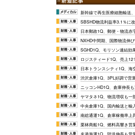
新幹線で再生医療細胞輸送
SBSHD物流利益率3.1％
日本郵政1Q、郵便・物流赤
NXHD中間期、国際物流伸び
SGHD1Q、モリソン連結効
ロジスティード1Q、売上1
日本トランスシティ1Q、海
渋沢倉庫1Q、3PL好調で営
ニッコンHD1Q、倉庫伸長
ヤマタネ1Q、物流増収も一
中央倉庫1Q、国内輸送と輸
南総通運1Q、倉庫稼働率上
栗林商船1Q、燃料高響き営
名港海運1Q、陸送伸長も営業