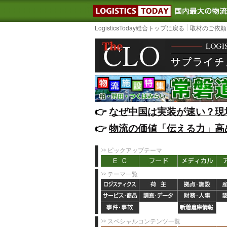
LOGISTIC
LogisticsToday総合トップに戻る
取材のご依頼
👉️
なぜ中国は実装が速い？現
👉️
物流の価値「伝える力」高
ピックアップテーマ
テーマ一覧
スペシャルコンテンツ一覧