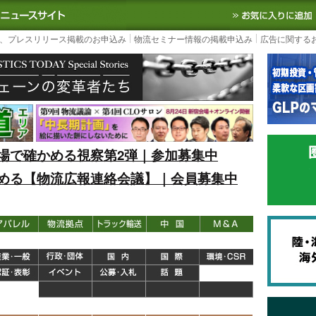
S TODAY｜国内最大の物流ニュースサイト
3PL, SCMなど国内外の最新の物流
、プレスリリース掲載のお申込み
物流セミナー情報の掲載申込み
広告に関する
場で確かめる視察第2弾｜参加募集中
める【物流広報連絡会議】｜会員募集中