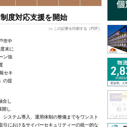
価制度対応支援を開始
>>
この記事を印刷する（PDF）
戸市中
年度末に
ーン強
度
報セキ
」の提
融合し
を展開し
、システム導入、運用体制の整備までをワンスト
取引におけるサイバーセキュリティーの統一的な