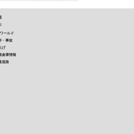
題
報
Pワールド
件・事故
上げ
着倉庫情報
速道路