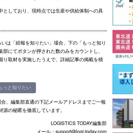
中としており、現時点では生産や供給体制への具
るいは「続報を知りたい」場合、下の「もっと知り
集部にてボタンが押された数のみをカウントし、
掘り取材を実施したうえで、詳細記事の掲載を積
もっと知りたい
場合、編集部直通の下記メールアドレスまでご一報
材源の秘匿を徹底しています。
LOGISTICS TODAY編集部
メール：support@logi-today.com