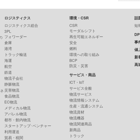
ロジスティクス
環境・CSR
話
ロジスティクス総合
CSR
短
モーダルシフト
3PL
D
フォワーダー
再生可能エネルギー
の
事
倉庫
安全
港湾
燃料
値
トラック輸送
環境への取り組み
新
海運
BCP
高
防災・災害
航空
鉄道
サービス・商品
物流子会社
ICT・IoT
静脈物流
サービス全般
災害物流
ンネ
物流サービス
食品物流
物流情報システム
EC物流
生産・流通システム
メディカル物流
物流資材
アパレル物流
物流機器
都市・館内物流
物流関連商品
スタートアップ･ベンチャー
新商品
利用運送
トラック
貿易・税関