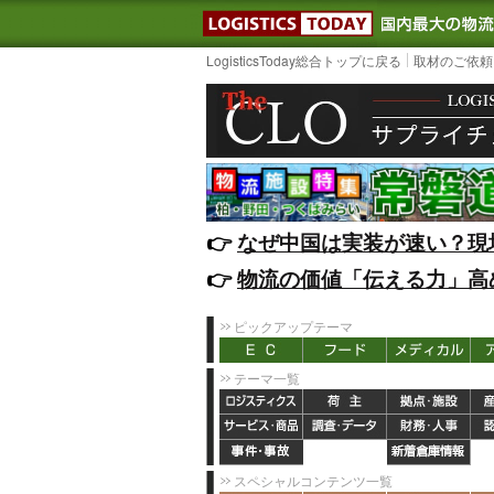
LOGISTIC
LogisticsToday総合トップに戻る
取材のご依頼
👉️
なぜ中国は実装が速い？現
👉️
物流の価値「伝える力」高
ピックアップテーマ
テーマ一覧
スペシャルコンテンツ一覧