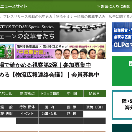
S TODAY｜国内最大の物流ニュースサイト
3PL, SCMなど国内外の最新の物流
、プレスリリース掲載のお申込み
物流セミナー情報の掲載申込み
広告に関する
場で確かめる視察第2弾｜参加募集中
める【物流広報連絡会議】｜会員募集中