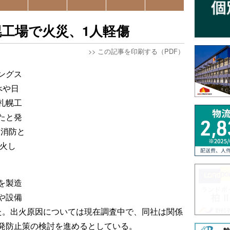
工場で火災、1人軽傷
>>
この記事を印刷する（PDF）
ングス
べや日
札幌工
たと発
、消防と
鎮火し
を製造
や設備
た。出火原因については現在調査中で、同社は関係
発防止策の検討を進めるとしている。