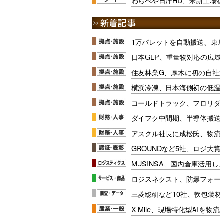
わらべや日洋HD、米新工場
1万パレットを自動搬送、東
日本GLP、重量物対応の広
住友林業G、厚木に初の自社
横浜冷凍、日本海側初の低
コールドトラック、フロリ
ダイフク中間期、半導体搬
アスクル社長に成松氏、物
GROUNDなど5社、ロジ大
MUSINSA、国内倉庫活用
ロジスネクスト、防爆フォ
三菱総研など10社、軟包装
X Mile、現場特化型AIを