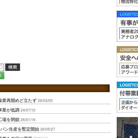
録
操業再開めど立たず
26/03/05
事業が低調
24/07/10
工場を閉鎖
26/01/16
理パン生産を暫定開始
26/05/27