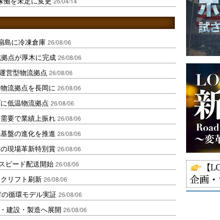
稼働を未定に変更
26/04/14
扇島に冷凍倉庫
26/08/06
域拠点が厚木に完成
26/08/06
運営型物流拠点
26/08/06
温物流拠点を長岡に
26/08/06
ダに低温物流拠点
26/08/06
送需要で業績上振れ
26/08/06
流基盤の進化を推進
26/08/06
賞の現場革新特別賞
26/08/06
しスピード配送開始
26/08/06
ークリフト刷新
26/08/06
材の循環モデル実証
26/08/06
物流・建設・製造へ展開
26/08/06