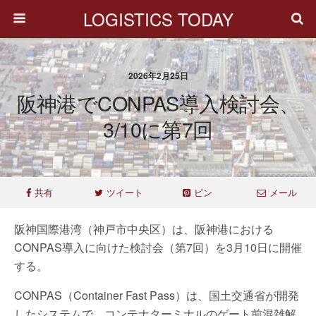
LOGISTICS TODAY
2026年2月25日
阪神港でCONPAS導入検討会、
3/10に第7回
共有
ツイート
ピン
メール
阪神国際港湾（神戸市中央区）は、阪神港における
CONPAS導入に向けた検討会（第7回）を3月10日に開催
する。
CONPAS（Container Fast Pass）は、国土交通省が開発
したシステムで、コンテナターミナルのゲート前混雑解