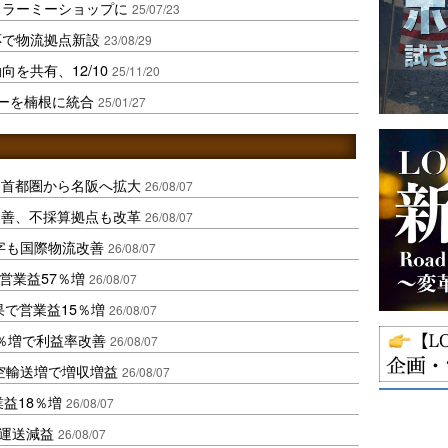
をカラーミーショップに
25/07/23
対応で物流拠点新設
23/08/29
動向を共有、12/10
25/11/20
ターを楠根に統合
25/01/27
、首都圏から名阪へ拡大
26/08/07
に改善、不採算拠点も改革
26/08/07
字も国際物流改善
26/08/07
営業益57％増
26/08/07
果で営業益15％増
26/08/07
2％増で利益率改善
26/08/07
空輸送増で増収増益
26/08/07
業益18％増
26/08/07
も運送減益
26/08/07