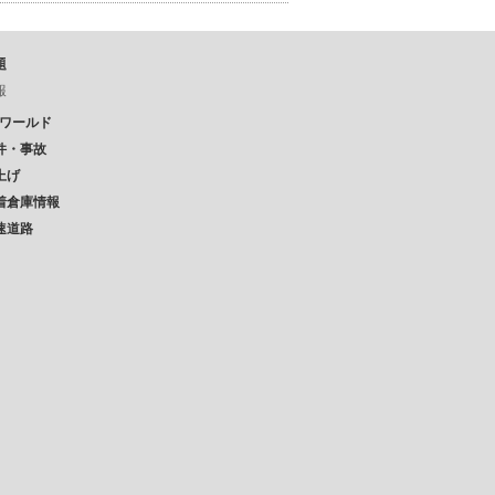
題
報
Pワールド
件・事故
上げ
着倉庫情報
速道路