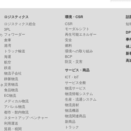
ロジスティクス
環境・CSR
話
ロジスティクス総合
CSR
短
モーダルシフト
3PL
D
フォワーダー
再生可能エネルギー
の
事
倉庫
安全
港湾
燃料
値
トラック輸送
環境への取り組み
新
海運
BCP
高
防災・災害
航空
鉄道
サービス・商品
物流子会社
ICT・IoT
静脈物流
サービス全般
災害物流
ンネ
物流サービス
食品物流
物流情報システム
EC物流
生産・流通システム
メディカル物流
物流資材
アパレル物流
物流機器
都市・館内物流
物流関連商品
スタートアップ･ベンチャー
新商品
利用運送
トラック
貿易・税関