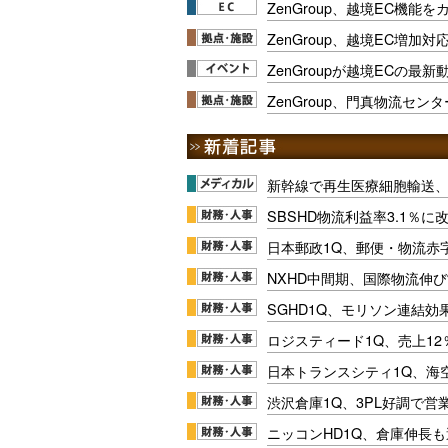
ZenGroup、越境EC機能
ZenGroup、越境EC増加
ZenGroupが越境ECの最新
ZenGroup、門真物流セン
新幹線で再生医療細胞輸送
SBSHD物流利益率3.1％
日本郵政1Q、郵便・物流赤
NXHD中間期、国際物流伸び
SGHD1Q、モリソン連結効
ロジスティード1Q、売上1
日本トランスシティ1Q、海
渋沢倉庫1Q、3PL好調で営
ニッコンHD1Q、倉庫伸長