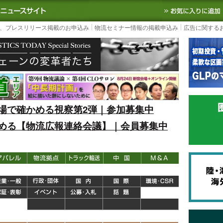
S TODAY｜国内最大の物流ニュースサイト
3PL, SCMなど国内外の最新の物流
、プレスリリース掲載のお申込み
物流セミナー情報の掲載申込み
広告に関する
場で確かめる視察第2弾｜参加募集中
める【物流広報連絡会議】｜会員募集中