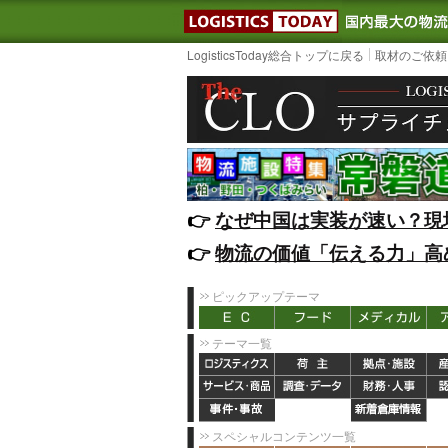
LOGISTIC
LogisticsToday総合トップに戻る
取材のご依頼
👉️
なぜ中国は実装が速い？現
👉️
物流の価値「伝える力」高
ピックアップテーマ
テーマ一覧
スペシャルコンテンツ一覧