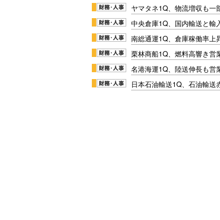
ヤマタネ1Q、物流増収も一
中央倉庫1Q、国内輸送と輸
南総通運1Q、倉庫稼働率上
栗林商船1Q、燃料高響き営
名港海運1Q、陸送伸長も営業
日本石油輸送1Q、石油輸送