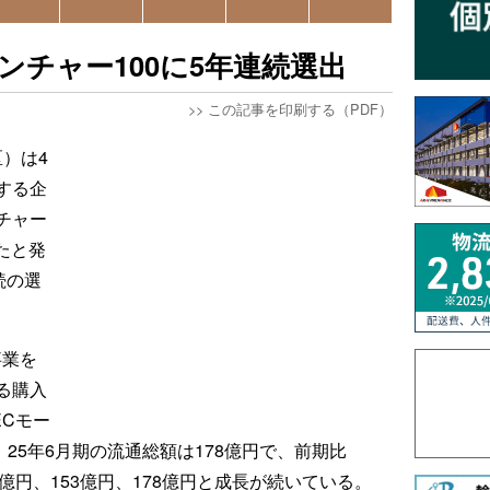
ベンチャー100に5年連続選出
>>
この記事を印刷する（PDF）
区）は4
する企
チャー
れたと発
続の選
事業を
る購入
ECモー
る。25年6月期の流通総額は178億円で、前期比
0億円、153億円、178億円と成長が続いている。