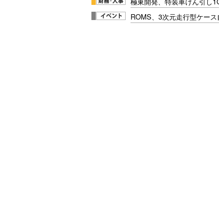
極東開発、特装車けん引し1
ROMS、3次元走行型ケー