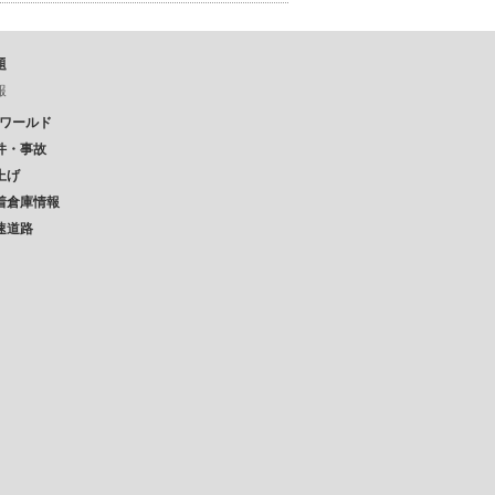
題
報
Pワールド
件・事故
上げ
着倉庫情報
速道路