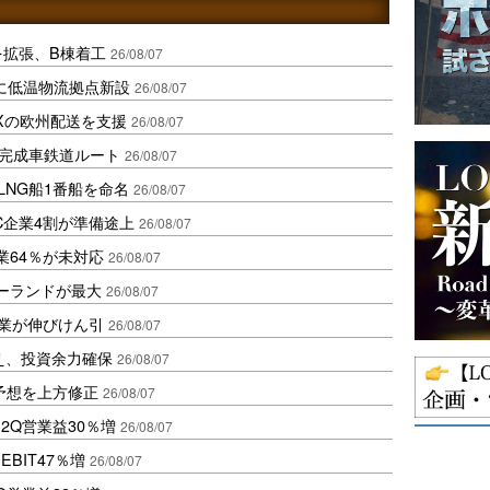
を拡張、B棟着工
26/08/07
に低温物流拠点新設
26/08/07
Xの欧州配送を支援
26/08/07
に完成車鉄道ルート
26/08/07
LNG船1番船を命名
26/08/07
C企業4割が準備途上
26/08/07
業64％が未対応
26/08/07
ポーランドが最大
26/08/07
造業が伸びけん引
26/08/07
え、投資余力確保
26/08/07
予想を上方修正
26/08/07
2Q営業益30％増
26/08/07
BIT47％増
26/08/07