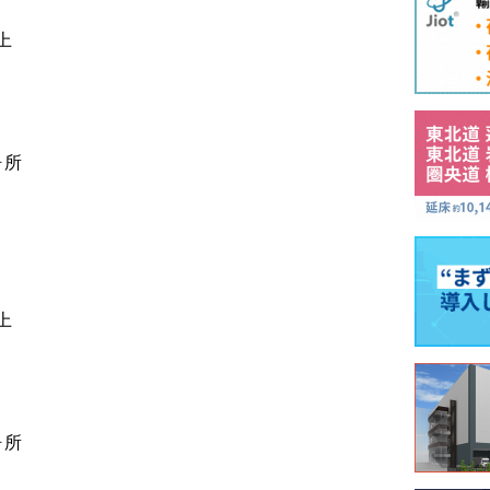
上
ヶ所
上
ヶ所