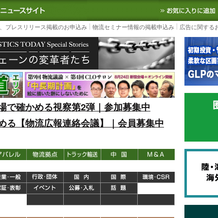
S TODAY｜国内最大の物流ニュースサイト
3PL, SCMなど国内外の最新の物流
、プレスリリース掲載のお申込み
物流セミナー情報の掲載申込み
広告に関する
場で確かめる視察第2弾｜参加募集中
める【物流広報連絡会議】｜会員募集中