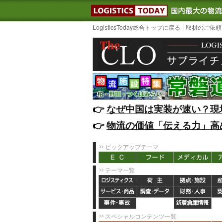
LOGISTIC
LogisticsToday総合トップに戻る
取材のご依頼
👉️
なぜ中国は実装が速い？現
👉️
物流の価値「伝える力」高
ピックアップテーマ
テーマ一覧
スペシャルコンテンツ一覧