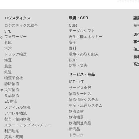
ロジスティクス
環境・CSR
話
ロジスティクス総合
CSR
短
モーダルシフト
3PL
D
フォワーダー
再生可能エネルギー
の
事
倉庫
安全
港湾
燃料
値
トラック輸送
環境への取り組み
新
海運
BCP
高
防災・災害
航空
鉄道
サービス・商品
物流子会社
ICT・IoT
静脈物流
サービス全般
災害物流
ンネ
物流サービス
食品物流
物流情報システム
EC物流
生産・流通システム
メディカル物流
物流資材
アパレル物流
物流機器
都市・館内物流
物流関連商品
スタートアップ･ベンチャー
新商品
利用運送
トラック
貿易・税関