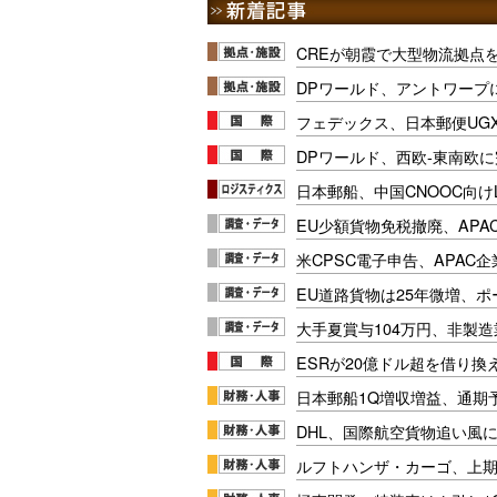
CREが朝霞で大型物流拠点
DPワールド、アントワープ
フェデックス、日本郵便UG
DPワールド、西欧-東南欧
日本郵船、中国CNOOC向け
EU少額貨物免税撤廃、APA
米CPSC電子申告、APAC企
EU道路貨物は25年微増、
大手夏賞与104万円、非製
ESRが20億ドル超を借り換
日本郵船1Q増収増益、通期
DHL、国際航空貨物追い風に
ルフトハンザ・カーゴ、上期E