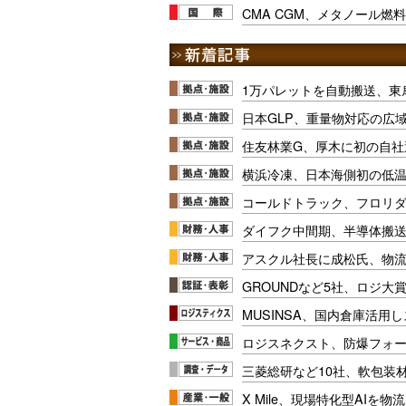
CMA CGM、メタノール燃
1万パレットを自動搬送、東
日本GLP、重量物対応の広
住友林業G、厚木に初の自社
横浜冷凍、日本海側初の低
コールドトラック、フロリ
ダイフク中間期、半導体搬
アスクル社長に成松氏、物
GROUNDなど5社、ロジ大
MUSINSA、国内倉庫活用
ロジスネクスト、防爆フォ
三菱総研など10社、軟包装
X Mile、現場特化型AIを