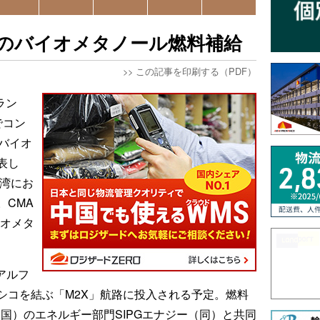
で初のバイオメタノール燃料補給
>>
この記事を印刷する（PDF）
ラン
でコン
のバイオ
表し
港湾にお
。CMA
イオメタ
アルフ
シコを結ぶ「M2X」航路に投入される予定。燃料
中国）のエネルギー部門SIPGエナジー（同）と共同