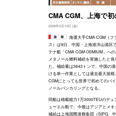
CMA CGM、上海
2026年3月13日 (金)
海運大手CMA CGM（フ
ス）は9日、中国・上海港洋山港区
テナ船「CMA CGM OSMIUM」へ
メタノール燃料補給を実施したと発
た。補給量は3643トンで、中国の
ける単一作業としては過去最大規模
CGMにとっても世界で初めてのバ
ノールバンカリングとなる。
同船は積載能力1万3000TEUのデュ
ューエル船で、今後はアジアとメキ
補給は上海国際港務集団（SIPG、