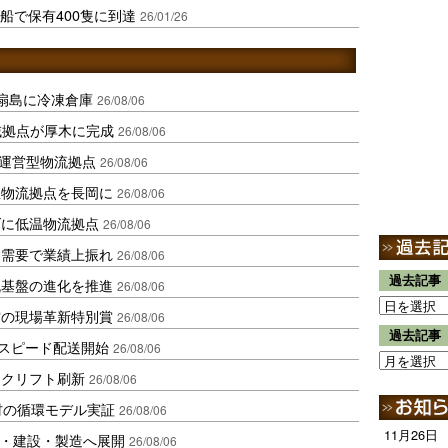
料船で保有400隻に到達
26/01/26
扇島に冷凍倉庫
26/08/06
域拠点が厚木に完成
26/08/06
運営型物流拠点
26/08/06
温物流拠点を長岡に
26/08/06
ダに低温物流拠点
26/08/06
送需要で業績上振れ
26/08/06
過去記事
流基盤の進化を推進
26/08/06
賞の現場革新特別賞
26/08/06
過去記事
しスピード配送開始
26/08/06
ークリフト刷新
26/08/06
材の循環モデル実証
26/08/06
11月26日
物流・建設・製造へ展開
26/08/06