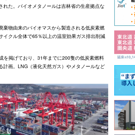
された。バイオメタノールは吉林省の生産拠点な
廃棄物由来のバイオマスから製造される低炭素燃
サイクル全体で65％以上の温室効果ガス排出削減
ロ達成を掲げており、31年までに200隻の低炭素燃料
る計画。LNG（液化天然ガス）やメタノールなど