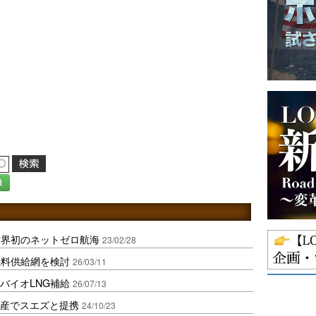
録
世界初のネットゼロ航海
23/02/28
燃料供給網を検討
26/03/11
のバイオLNG補給
26/07/13
生産でスエズと提携
24/10/23