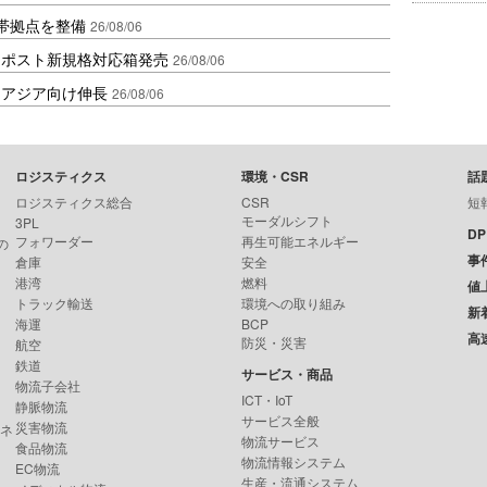
帯拠点を整備
26/08/06
クポスト新規格対応箱発売
26/08/06
・アジア向け伸長
26/08/06
ロジスティクス
環境・CSR
話
ロジスティクス総合
CSR
短
モーダルシフト
3PL
D
フォワーダー
再生可能エネルギー
の
事
倉庫
安全
港湾
燃料
値
トラック輸送
環境への取り組み
新
海運
BCP
高
防災・災害
航空
鉄道
サービス・商品
物流子会社
ICT・IoT
静脈物流
サービス全般
災害物流
ンネ
物流サービス
食品物流
物流情報システム
EC物流
生産・流通システム