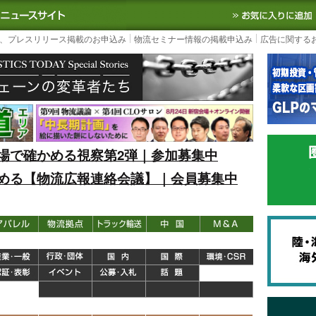
S TODAY｜国内最大の物流ニュースサイト
3PL, SCMなど国内外の最新の物流
、プレスリリース掲載のお申込み
物流セミナー情報の掲載申込み
広告に関する
場で確かめる視察第2弾｜参加募集中
める【物流広報連絡会議】｜会員募集中