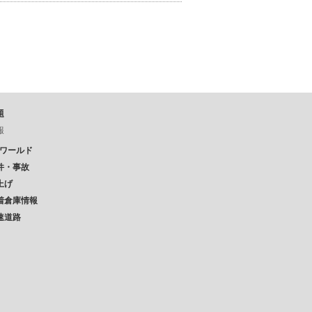
題
報
Pワールド
件・事故
上げ
着倉庫情報
速道路