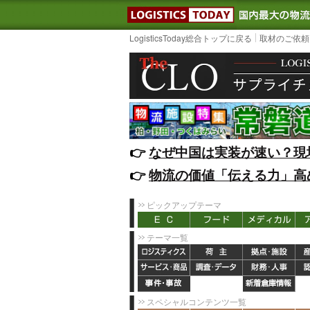
LOGISTIC
LogisticsToday総合トップに戻る
取材のご依頼
👉️
なぜ中国は実装が速い？現
👉️
物流の価値「伝える力」高
ピックアップテーマ
テーマ一覧
スペシャルコンテンツ一覧