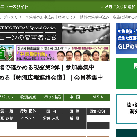
S TODAY｜国内最大の物流ニュースサイト
3PL, SCMなど国内外の最新の物流
、プレスリリース掲載のお申込み
物流セミナー情報の掲載申込み
広告に関する
場で確かめる視察第2弾｜参加募集中
める【物流広報連絡会議】｜会員募集中