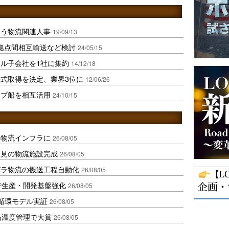
伴う物流関連人事
19/09/13
拠点間相互輸送など検討
24/05/15
ル子会社を1社に集約
14/12/18
式取得を決定、業界3位に
12/06/26
ップ船を相互活用
24/10/15
を物流インフラに
26/08/05
伏見の物流施設完成
26/08/05
バラ物流の搬送工程自動化
26/08/05
で生産・開発基盤強化
26/08/05
循環モデル実証
26/08/05
品温度管理で大賞
26/08/05