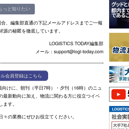
もっと知りたい
場合、編集部直通の下記メールアドレスまでご一報
材源の秘匿を徹底しています。
LOGISTICS TODAY編集部
メール：support@logi-today.com
ール会員登録はこちら
ール会員向けに、朝刊（平日7時）・夕刊（16時）のニュ
の最新動向に加え、物流に関わる方に役立つイベ
します。
日々の業務にぜひお役立てください。