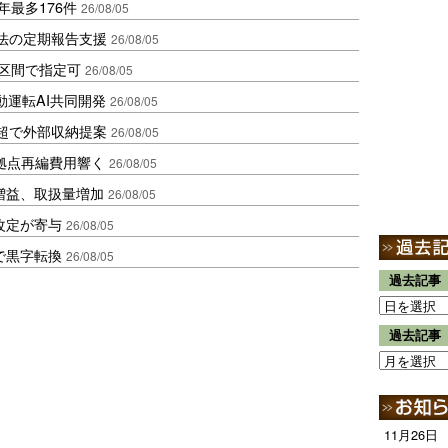
年最多176件
26/08/05
化法の定期報告支援
26/08/05
1区間で指定可
26/08/05
動運転AI共同開発
26/08/05
超で外部収納提案
26/08/05
、拠点再編費用響く
26/08/05
増益、取扱量増加
26/08/05
改定が寄与
26/08/05
で黒字転換
26/08/05
過去記事
過去記事
11月26日