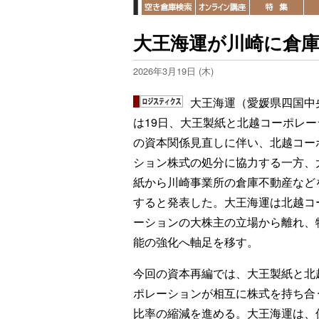
大王海運が川崎に倉
2026年3月19日 (木)
大王海運（愛媛県四国中
は19日、大王製紙と北越コーポレー
の資本関係見直しに伴い、北越コー
ション株式の処分に協力する一方、
紙から川崎事業所の倉庫不動産など
すると発表した。大王海運は北越コ
ーションの大株主の立場から離れ、
能の強化へ軸足を移す。
今回の資本再編では、大王製紙と北
ポレーションが相互に株式を持ち合
比率の縮減を進める。大王海運は、