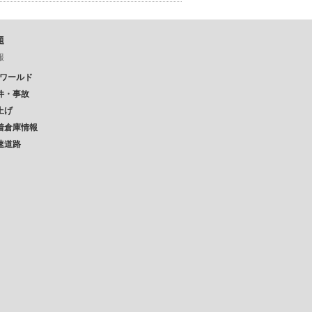
題
報
Pワールド
件・事故
上げ
着倉庫情報
速道路