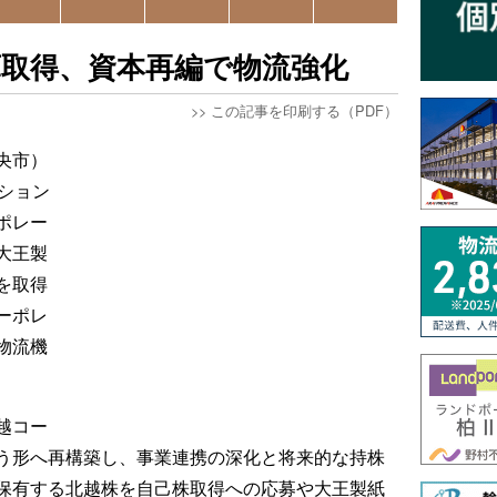
庫取得、資本再編で物流強化
>>
この記事を印刷する（PDF）
央市）
ション
ポレー
大王製
を取得
ーポレ
物流機
越コー
う形へ再構築し、事業連携の深化と将来的な持株
保有する北越株を自己株取得への応募や大王製紙