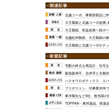
北越コーポ、事業部新設に
大王製紙と北越コーポ提携､
大王製紙、収益改善へ段ボー
北越紀州製紙、大王製紙の株
大王製紙と北越コーポがチ
宅配の終点を再設計、住宅
阪急阪神不、北伊丹と京都
ハクオウロボティクス、エ
ブリヂストン、印事業30年
東洋製缶など9社、軟包装の
TOPPAN・東邦薬品、医薬