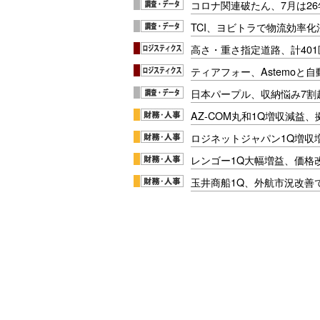
コロナ関連破たん、7月は26
TCI、ヨビトラで物流効率
高さ・重さ指定道路、計40
ティアフォー、Astemoと自
日本パープル、収納悩み7割
AZ-COM丸和1Q増収減益
ロジネットジャパン1Q増収
レンゴー1Q大幅増益、価格
玉井商船1Q、外航市況改善