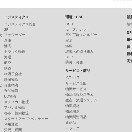
ロジスティクス
環境・CSR
話
ロジスティクス総合
CSR
短
モーダルシフト
3PL
D
フォワーダー
再生可能エネルギー
の
事
倉庫
安全
港湾
燃料
値
トラック輸送
環境への取り組み
新
海運
BCP
高
防災・災害
航空
鉄道
サービス・商品
物流子会社
ICT・IoT
静脈物流
サービス全般
災害物流
ンネ
物流サービス
食品物流
物流情報システム
EC物流
生産・流通システム
メディカル物流
物流資材
アパレル物流
物流機器
都市・館内物流
物流関連商品
スタートアップ･ベンチャー
新商品
利用運送
トラック
貿易・税関