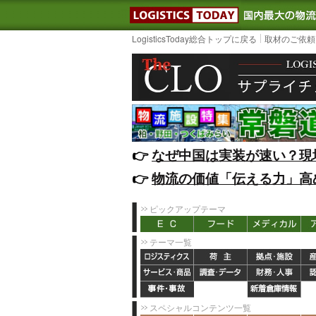
LOGISTIC
LogisticsToday総合トップに戻る
取材のご依頼
👉️
なぜ中国は実装が速い？現
👉️
物流の価値「伝える力」高
ピックアップテーマ
テーマ一覧
スペシャルコンテンツ一覧