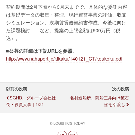
契約期間は2月下旬から3月末までで、具体的な委託内容
は基礎データの収集・整理、現行運営事業の評価、収支
シミュレーション、次期賃貸借契約書作成、今後に向け
た課題検討——など。提案の上限金額は900万円（税
込）。
■公募の詳細は下記URLを参照。
http://www.nahaport.jp/kikaku/140121_CT/koukoku.pdf
以前の投稿
次の投稿
SGHD、グループ会社社
名村造船所、商船三井向け鉱石
長・役員人事｜1/21
船を引渡し
© LOGISTICS TODAY