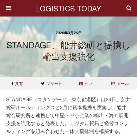
LOGISTICS TODAY
2026年3月26日
STANDAGE、船井総研と提携し
輸出支援強化
共有
ツイート
ピン
メール
STANDAGE（スタンデージ、東京都港区）は24日、船井
総研ホールディングスと2月に資本提携を実施し、船井
総合研究所と連携して中堅・中小企業の輸出・海外展開
支援を強化すると発表した。デジタル貿易と経営コンサ
ルティングを組み合わせた一体支援体制を構築する。