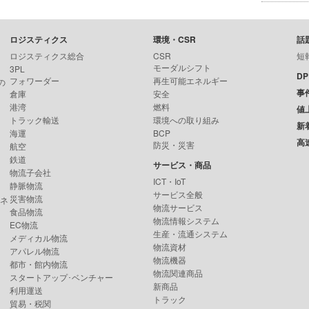
ロジスティクス
環境・CSR
話
ロジスティクス総合
CSR
短
モーダルシフト
3PL
D
フォワーダー
再生可能エネルギー
の
事
倉庫
安全
港湾
燃料
値
トラック輸送
環境への取り組み
新
海運
BCP
高
防災・災害
航空
鉄道
サービス・商品
物流子会社
ICT・IoT
静脈物流
サービス全般
災害物流
ンネ
物流サービス
食品物流
物流情報システム
EC物流
生産・流通システム
メディカル物流
物流資材
アパレル物流
物流機器
都市・館内物流
物流関連商品
スタートアップ･ベンチャー
新商品
利用運送
トラック
貿易・税関