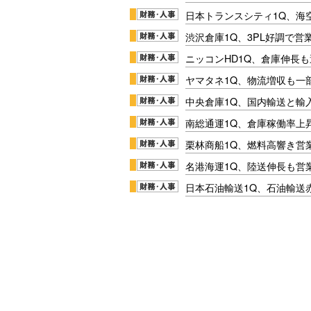
日本トランスシティ1Q、海
渋沢倉庫1Q、3PL好調で営
ニッコンHD1Q、倉庫伸長
ヤマタネ1Q、物流増収も一
中央倉庫1Q、国内輸送と輸
南総通運1Q、倉庫稼働率上
栗林商船1Q、燃料高響き営
名港海運1Q、陸送伸長も営業
日本石油輸送1Q、石油輸送