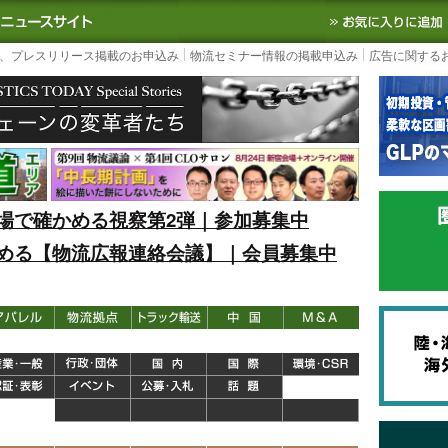
S TODAY｜国内最大の物流ニュースサイト
3PL, SCMなど国内外の最新の物流
、プレスリリース掲載のお申込み
物流セミナー情報の掲載申込み
広告に関する
場で確かめる視察第2弾｜参加募集中
める【物流広報連絡会議】｜会員募集中