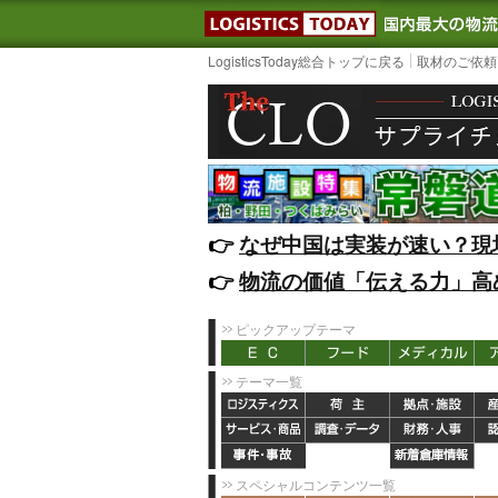
LOGISTIC
LogisticsToday総合トップに戻る
取材のご依頼
👉️
なぜ中国は実装が速い？現
👉️
物流の価値「伝える力」高
ピックアップテーマ
テーマ一覧
スペシャルコンテンツ一覧