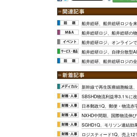
船井総研、船井総研ロジを来
船井総研ロジ、船井総研の
船井総研ロジ、オンライン
船井総研ロジ、自律分散型A
船井総研、船井総研ロジの
新幹線で再生医療細胞輸送
SBSHD物流利益率3.1％
日本郵政1Q、郵便・物流赤
NXHD中間期、国際物流伸び
SGHD1Q、モリソン連結効
ロジスティード1Q、売上1