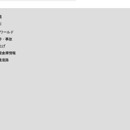
題
報
Pワールド
件・事故
上げ
着倉庫情報
速道路