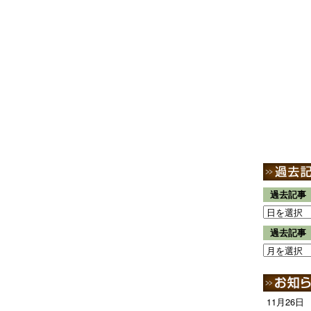
過去記事
過去記事
11月26日