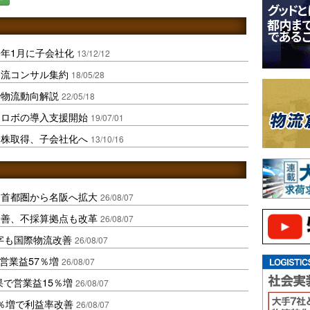
年1月に子会社化
13/12/12
物流コンサル集約
18/05/28
で物流動向解説
22/05/18
Iロボの導入支援開始
19/07/01
全株取得、子会社化へ
13/10/16
、首都圏から名阪へ拡大
26/08/07
に改善、不採算拠点も改革
26/08/07
字も国際物流改善
26/08/07
営業益57％増
26/08/07
果で営業益15％増
26/08/07
2％増で利益率改善
26/08/07