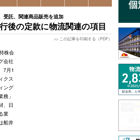
、受託、関連商品販売を追加
移行後の定款に物流関連の項目
>>
この記事を印刷する（PDF）
持株会
グ会社
7月1
ィクス
ィング
業務」
材、日
る業
は船井