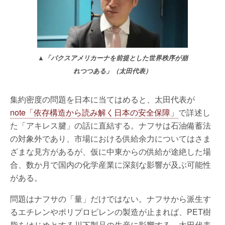
▲「パクスアメリカーナを前提とした世界秩序が崩
れつつある」（太田代表）
集約密度の問題を日本に当てはめると、太田代表が
note「依存構造から読み解く日本の安全保障」
で詳述し
た「アキレス腱」の話に直結する。ナフサは石油備蓄法
の対象外であり、市場における供給余力についてはさま
ざまな見方があるが、仮に中東からの供給が途絶した場
合、数か月で国内の化学産業に深刻な影響が及ぶ可能性
がある。
問題はナフサの「量」だけではない。ナフサから派生す
るエチレンやポリプロピレンの製造が止まれば、PET樹
脂をはじめとする川下製品の生産に影響する。太田代表