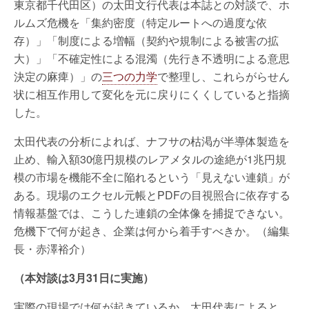
東京都千代田区）の太田文行代表は本誌との対談で、ホ
ルムズ危機を「集約密度（特定ルートへの過度な依
存）」「制度による増幅（契約や規制による被害の拡
大）」「不確定性による混濁（先行き不透明による意思
決定の麻痺）」の
三つの力学
で整理し、これらがらせん
状に相互作用して変化を元に戻りにくくしていると指摘
した。
太田代表の分析によれば、ナフサの枯渇が半導体製造を
止め、輸入額30億円規模のレアメタルの途絶が1兆円規
模の市場を機能不全に陥れるという「見えない連鎖」が
ある。現場のエクセル元帳とPDFの目視照合に依存する
情報基盤では、こうした連鎖の全体像を捕捉できない。
危機下で何が起き、企業は何から着手すべきか。（編集
長・赤澤裕介）
（本対談は3月31日に実施）
実際の現場では何が起きているか。太田代表によると、