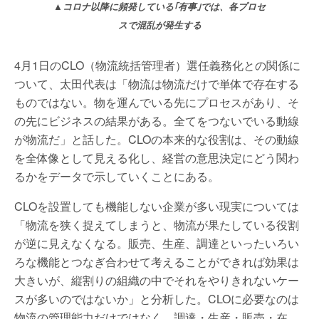
▲コロナ以降に頻発している｢有事｣では、各プロセ
スで混乱が発生する
4月1日のCLO（物流統括管理者）選任義務化との関係に
ついて、太田代表は「物流は物流だけで単体で存在する
ものではない。物を運んでいる先にプロセスがあり、そ
の先にビジネスの結果がある。全てをつないでいる動線
が物流だ」と話した。CLOの本来的な役割は、その動線
を全体像として見える化し、経営の意思決定にどう関わ
るかをデータで示していくことにある。
CLOを設置しても機能しない企業が多い現実については
「物流を狭く捉えてしまうと、物流が果たしている役割
が逆に見えなくなる。販売、生産、調達といったいろい
ろな機能とつなぎ合わせて考えることができれば効果は
大きいが、縦割りの組織の中でそれをやりきれないケー
スが多いのではないか」と分析した。CLOに必要なのは
物流の管理能力だけではなく、調達・生産・販売・在