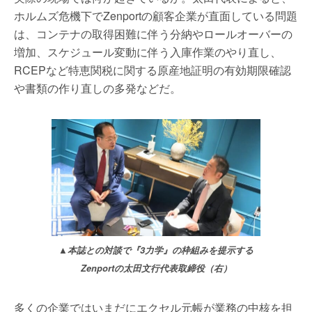
ホルムズ危機下でZenportの顧客企業が直面している問題
は、コンテナの取得困難に伴う分納やロールオーバーの
増加、スケジュール変動に伴う入庫作業のやり直し、
RCEPなど特恵関税に関する原産地証明の有効期限確認
や書類の作り直しの多発などだ。
▲本誌との対談で『3力学』の枠組みを提示する
Zenportの太田文行代表取締役（右）
多くの企業ではいまだにエクセル元帳が業務の中核を担