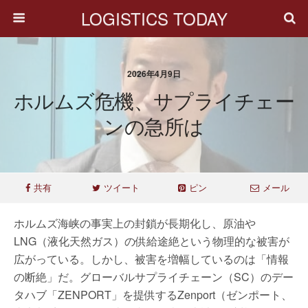
LOGISTICS TODAY
2026年4月9日
ホルムズ危機、サプライチェー
ンの急所は
共有
ツイート
ピン
メール
ホルムズ海峡の事実上の封鎖が長期化し、原油や
LNG（液化天然ガス）の供給途絶という物理的な被害が
広がっている。しかし、被害を増幅しているのは「情報
の断絶」だ。グローバルサプライチェーン（SC）のデー
タハブ「ZENPORT」を提供するZenport（ゼンポート、