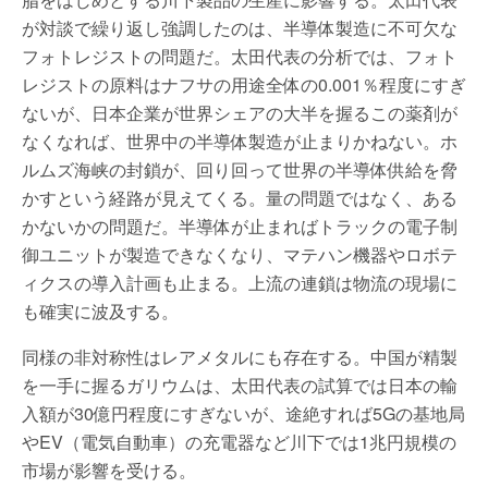
が対談で繰り返し強調したのは、半導体製造に不可欠な
フォトレジストの問題だ。太田代表の分析では、フォト
レジストの原料はナフサの用途全体の0.001％程度にすぎ
ないが、日本企業が世界シェアの大半を握るこの薬剤が
なくなれば、世界中の半導体製造が止まりかねない。ホ
ルムズ海峡の封鎖が、回り回って世界の半導体供給を脅
かすという経路が見えてくる。量の問題ではなく、ある
かないかの問題だ。半導体が止まればトラックの電子制
御ユニットが製造できなくなり、マテハン機器やロボテ
ィクスの導入計画も止まる。上流の連鎖は物流の現場に
も確実に波及する。
同様の非対称性はレアメタルにも存在する。中国が精製
を一手に握るガリウムは、太田代表の試算では日本の輸
入額が30億円程度にすぎないが、途絶すれば5Gの基地局
やEV（電気自動車）の充電器など川下では1兆円規模の
市場が影響を受ける。