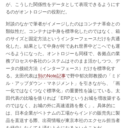
が、こうした関係性をデータとして表現できるようにす
るのがオントロジーの役割だ。
対談のなかで筆者がイメージしたのはコンテナ革命との
類似性だ。コンテナは中身を標準化したのではなく、箱
のサイズと固定方法というインターフェースだけを共通
化した。結果として中身が何であれ世界中どこへでも運
べるようになった。オントロジーも同様で、各拠点の業
務プロセスや各社のシステムはそのまま活かしつつ、デ
ータの接続方法（インターフェース）だけを標準化す
る。太田代表は
別のNote記事
で野中郁次郎教授の「ミド
ル・アップダウン・マネジメント」を引きながら、「画
一化ではなくつなぐ標準化」の重要性を論じている。太
田代表の比喩を借りれば「ERPというお城を増改築する
のではなく、お城の外に高速道路を敷く」。具体的に
は、日本企業がベトナムの工場からインドの販売先に製
品を直送する際、出荷情報が東京本社のエクセル担当者
を経由しなくても済むようになるということだ。