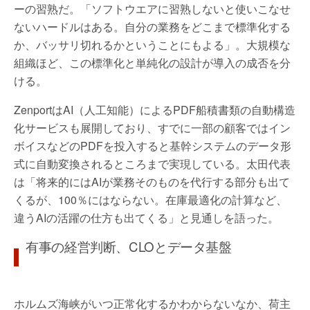
ーの習熟だ。「ソフトウエアに習熟しないと使いこなせ
ないハードルはある。自分の業務をどこまで標準化する
か、バッサリ切れるかということにもよる」。大規模な
組織ほど、この標準化と単純化の設計が導入の成否を分
ける。
ZenportはAI（人工知能）によるPDF船積書類の自動構造
化サービスも展開しており、すでに一部の顧客ではイン
ボイスなどのPDFを投入すると基幹システムのデータ形
式に自動変換されるところまで実現している。太田代表
は「将来的にはAIが業務そのものを代行する部分も出て
くるが、100％にはならない。在庫最適化の計算など、
違うAIの活躍の仕方も出てくる」と見通しを語った。
有事の経営判断、CLOとデータ基盤
ホルムズ海峡がいつ正常化するかわからないなか、荷主