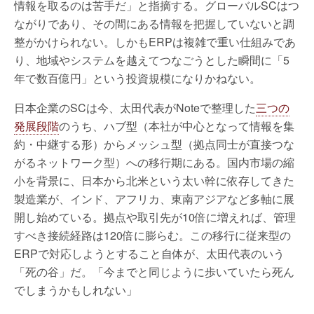
情報を取るのは苦手だ」と指摘する。グローバルSCはつ
ながりであり、その間にある情報を把握していないと調
整がかけられない。しかもERPは複雑で重い仕組みであ
り、地域やシステムを越えてつなごうとした瞬間に「5
年で数百億円」という投資規模になりかねない。
日本企業のSCは今、太田代表がNoteで整理した
三つの
発展段階
のうち、ハブ型（本社が中心となって情報を集
約・中継する形）からメッシュ型（拠点同士が直接つな
がるネットワーク型）への移行期にある。国内市場の縮
小を背景に、日本から北米という太い幹に依存してきた
製造業が、インド、アフリカ、東南アジアなど多軸に展
開し始めている。拠点や取引先が10倍に増えれば、管理
すべき接続経路は120倍に膨らむ。この移行に従来型の
ERPで対応しようとすること自体が、太田代表のいう
「死の谷」だ。「今までと同じように歩いていたら死ん
でしまうかもしれない」