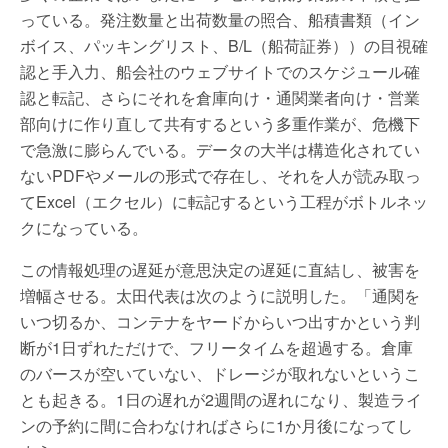
っている。発注数量と出荷数量の照合、船積書類（イン
ボイス、パッキングリスト、B/L（船荷証券））の目視確
認と手入力、船会社のウェブサイトでのスケジュール確
認と転記、さらにそれを倉庫向け・通関業者向け・営業
部向けに作り直して共有するという多重作業が、危機下
で急激に膨らんでいる。データの大半は構造化されてい
ないPDFやメールの形式で存在し、それを人が読み取っ
てExcel（エクセル）に転記するという工程がボトルネッ
クになっている。
この情報処理の遅延が意思決定の遅延に直結し、被害を
増幅させる。太田代表は次のように説明した。「通関を
いつ切るか、コンテナをヤードからいつ出すかという判
断が1日ずれただけで、フリータイムを超過する。倉庫
のバースが空いていない、ドレージが取れないというこ
とも起きる。1日の遅れが2週間の遅れになり、製造ライ
ンの予約に間に合わなければさらに1か月後になってし