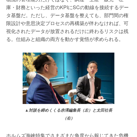
庫・財務といった経営のKPIにSCの動線を接続するデー
タ基盤だ。ただし、データ基盤を整えても、部門間の権
限設計や意思決定プロセスの再構築が伴わなければ、可
視化されたデータが放置されるだけに終わるリスクは残
る。仕組みと組織の両方を動かす覚悟が求められる。
▲対談を締めくくる赤澤編集長（左）と太田社長
（右）
ホルムズ海峡特集でさまざまな角度から報じてきた危機