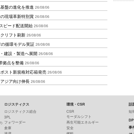
流基盤の進化を推進
26/08/06
賞の現場革新特別賞
26/08/06
しスピード配送開始
26/08/06
ークリフト刷新
26/08/06
材の循環モデル実証
26/08/06
物流・建設・製造へ展開
26/08/06
帯拠点を整備
26/08/06
クポスト新規格対応箱発売
26/08/06
・アジア向け伸長
26/08/06
ロジスティクス
環境・CSR
話
ロジスティクス総合
CSR
短
モーダルシフト
3PL
D
フォワーダー
再生可能エネルギー
の
事
倉庫
安全
港湾
燃料