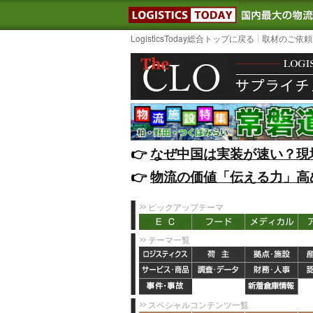
LOGISTIC
LogisticsToday総合トップに戻る
取材のご依頼
👉️
なぜ中国は実装が速い？現
👉️
物流の価値「伝える力」高
ピックアップテーマ
テーマ一覧
スペシャルコンテンツ一覧