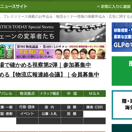
S TODAY｜国内最大の物流ニュースサイト
3PL, SCMなど国内外の最新の物流
、プレスリリース掲載のお申込み
物流セミナー情報の掲載申込み
広告に関する
場で確かめる視察第2弾｜参加募集中
める【物流広報連絡会議】｜会員募集中