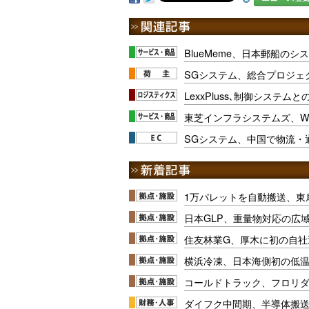
BlueMeme、日本郵船の
SGシステム、総合プロジェ
LexxPluss､制御システム
東芝インフラシステムズ、W
SGシステム、中国で物流・
1万パレットを自動搬送、東
日本GLP、重量物対応の広
住友林業G、厚木に初の自社
横浜冷凍、日本海側初の低
コールドトラック、フロリ
ダイフク中間期、半導体搬