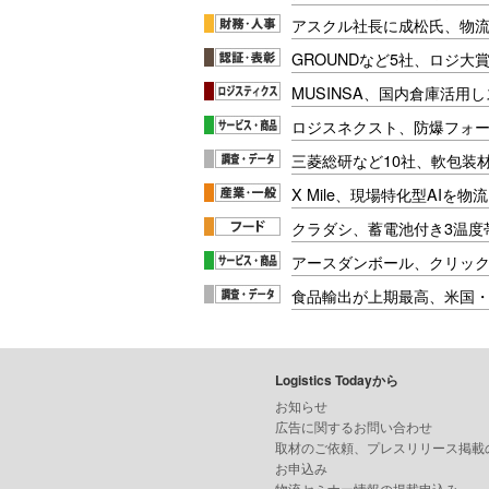
アスクル社長に成松氏、物
GROUNDなど5社、ロジ大
MUSINSA、国内倉庫活用
ロジスネクスト、防爆フォ
三菱総研など10社、軟包装
X Mile、現場特化型AIを
クラダシ、蓄電池付き3温度
アースダンボール、クリッ
食品輸出が上期最高、米国
Logistics Todayから
お知らせ
広告に関するお問い合わせ
取材のご依頼、プレスリリース掲載
お申込み
物流セミナー情報の掲載申込み