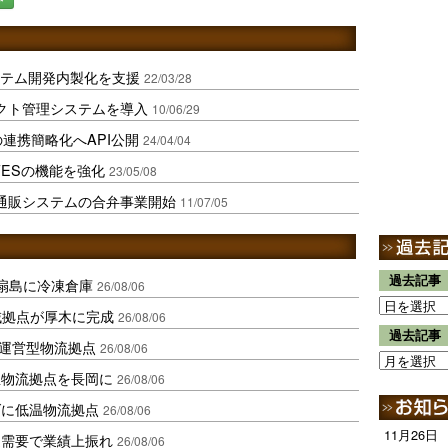
システム開発内製化を支援
22/03/28
クト管理システムを導入
10/06/29
との連携簡略化へAPI公開
24/04/04
ESの機能を強化
23/05/08
通販システムの合弁事業開始
11/07/05
過去記事
扇島に冷凍倉庫
26/08/06
域拠点が厚木に完成
26/08/06
過去記事
運営型物流拠点
26/08/06
温物流拠点を長岡に
26/08/06
ダに低温物流拠点
26/08/06
11月26日
送需要で業績上振れ
26/08/06