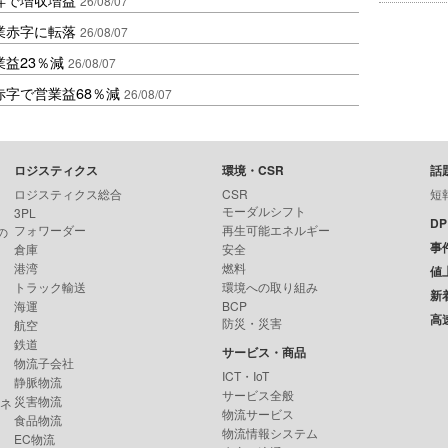
26/08/07
業赤字に転落
26/08/07
益23％減
26/08/07
赤字で営業益68％減
26/08/07
ロジスティクス
環境・CSR
話
ロジスティクス総合
CSR
短
モーダルシフト
3PL
D
フォワーダー
再生可能エネルギー
の
事
倉庫
安全
港湾
燃料
値
トラック輸送
環境への取り組み
新
海運
BCP
高
防災・災害
航空
鉄道
サービス・商品
物流子会社
ICT・IoT
静脈物流
サービス全般
災害物流
ンネ
物流サービス
食品物流
物流情報システム
EC物流