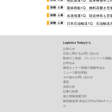
栗林商船1Q、燃料高響き営
名港海運1Q、陸送伸長も営業
日本石油輸送1Q、石油輸送
Logistics Todayから
お知らせ
広告に関するお問い合わせ
取材のご依頼、プレスリリース掲載
お申込み
物流セミナー情報の掲載申込み
ニュース配信登録
その他のお問い合わせ
運営
決算公告
記事の利用
個人情報保護方針
物流報道局-本誌公式YouTubeチャ
ル-