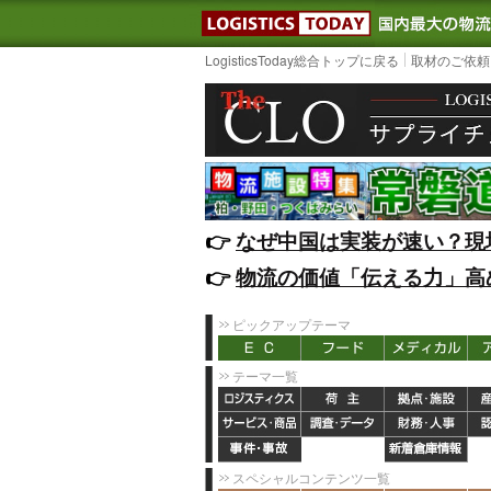
LOGISTIC
LogisticsToday総合トップに戻る
取材のご依頼
👉️
なぜ中国は実装が速い？現
👉️
物流の価値「伝える力」高
ピックアップテーマ
テーマ一覧
スペシャルコンテンツ一覧