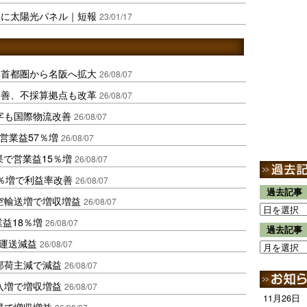
ーに太陽光パネル｜短報
23/01/17
、首都圏から名阪へ拡大
26/08/07
に改善、不採算拠点も改革
26/08/07
字も国際物流改善
26/08/07
営業益57％増
26/08/07
果で営業益15％増
26/08/07
2％増で利益率改善
26/08/07
過去記事
空輸送増で増収増益
26/08/07
業益18％増
26/08/07
過去記事
も運送減益
26/08/07
部荷主減で減益
26/08/07
入増で増収増益
26/08/07
11月26日
昇で増収増益