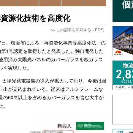
再資源化技術を高度化
>>
この記事を印刷する（PDF）
7日、環境省による「再資源化事業等高度化法」の
内第1号認定を取得したと発表した。独自開発した
使用済み太陽光パネルのカバーガラスを板ガラス
ルを実現した。
以降、太陽光発電設備の導入が拡大しており、今後は耐
排出が見込まれている。従来はアルミフレームな
量の60％以上を占めるカバーガラスを含む大半が
た。