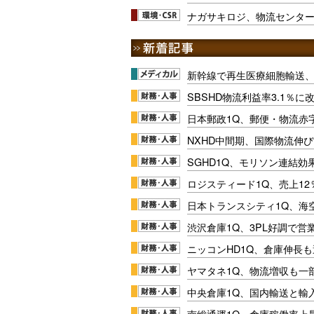
ナガサキロジ、物流センタ
新幹線で再生医療細胞輸送
SBSHD物流利益率3.1％
日本郵政1Q、郵便・物流赤
NXHD中間期、国際物流伸び
SGHD1Q、モリソン連結効
ロジスティード1Q、売上1
日本トランスシティ1Q、海
渋沢倉庫1Q、3PL好調で営
ニッコンHD1Q、倉庫伸長
ヤマタネ1Q、物流増収も一
中央倉庫1Q、国内輸送と輸
南総通運1Q、倉庫稼働率上