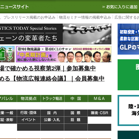
S TODAY｜国内最大の物流ニュースサイト
3PL, SCMなど国内外の最新の物流
、プレスリリース掲載のお申込み
物流セミナー情報の掲載申込み
広告に関する
場で確かめる視察第2弾｜参加募集中
める【物流広報連絡会議】｜会員募集中