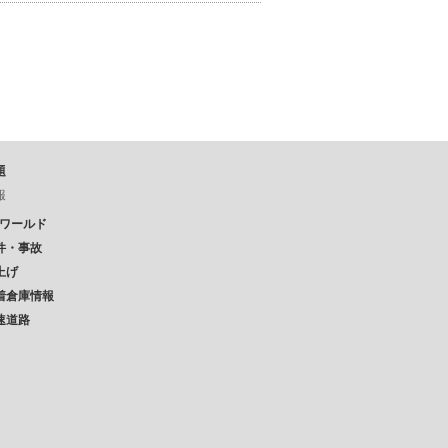
題
報
Pワールド
件・事故
上げ
着倉庫情報
速道路