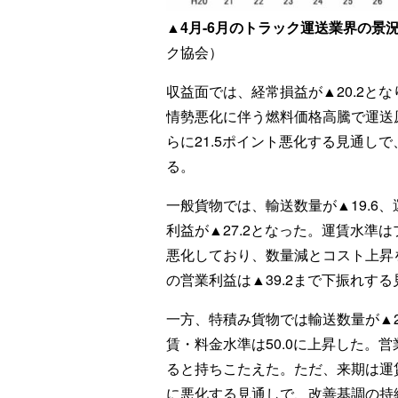
▲4月-6月のトラック運送業界の景
ク協会）
収益面では、経常損益が▲20.2とな
情勢悪化に伴う燃料価格高騰で運送原
らに21.5ポイント悪化する見通し
る。
一般貨物では、輸送数量が▲19.6、
利益が▲27.2となった。運賃水準は
悪化しており、数量減とコスト上昇
の営業利益は▲39.2まで下振れす
一方、特積み貨物では輸送数量が▲2
賃・料金水準は50.0に上昇した。営
ると持ちこたえた。ただ、来期は運賃・
に悪化する見通しで、改善基調の持