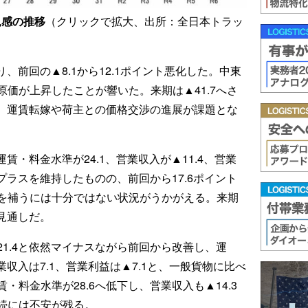
況感の推移
（クリックで拡大、出所：全日本トラッ
り、前回の▲8.1から12.1ポイント悪化した。中東
価が上昇したことが響いた。来期は▲41.7へさ
で、運賃転嫁や荷主との価格交渉の進展が課題とな
運賃・料金水準が24.1、営業収入が▲11.4、営業
プラスを維持したものの、前回から17.6ポイント
を補うには十分ではない状況がうかがえる。来期
る見通しだ。
1.4と依然マイナスながら前回から改善し、運
業収入は7.1、営業利益は▲7.1と、一般貨物に比べ
料金水準が28.6へ低下し、営業収入も▲14.3
続には不安が残る。