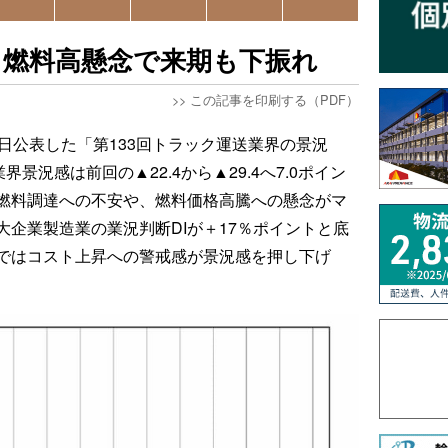
、燃料高懸念で来期も下振れ
>>
この記事を印刷する（PDF）
日公表した「第133回トラック運送業界の景況
界景況感は前回の▲22.4から▲29.4へ7.0ポイン
燃料調達への不安や、燃料価格高騰への懸念がマ
企業製造業の業況判断DIが＋17％ポイントと底
ではコスト上昇への警戒感が景況感を押し下げ