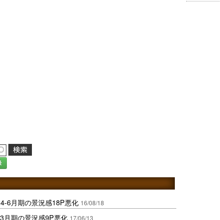
録
-6月期の景況感18P悪化
16/08/18
3月期の景況感9P悪化
17/06/13