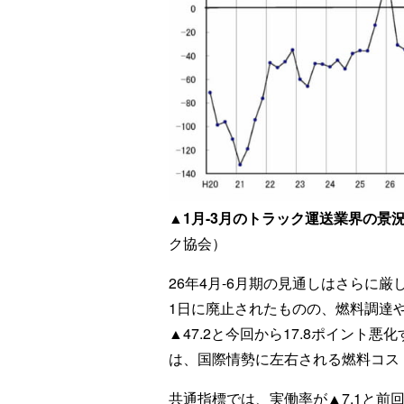
▲1月-3月のトラック運送業界の景
ク協会）
26年4月-6月期の見通しはさらに厳
1日に廃止されたものの、燃料調達
▲47.2と今回から17.8ポイント
は、国際情勢に左右される燃料コス
共通指標では、実働率が▲7.1と前回