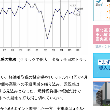
況感の推移
（クリックで拡大、出所：全日本トラッ
しい。軽油引取税の暫定税率1リットル17.1円が4月
や価格高騰への不透明感を織り込み、景況感は
悪化する見込みとなった。燃料税負担の軽減だけで
トへの懸念を打ち消し切れていない。
から6.6ポイント改善した一方、実車率は▲9.8と