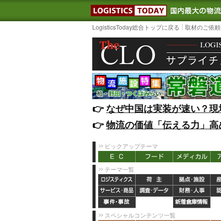
LOGISTIC
LogisticsToday総合トップに戻る
取材のご依頼
👉️
なぜ中国は実装が速い？現
👉️
物流の価値「伝える力」高
ピックアップテーマ
テーマ一覧
スペシャルコンテンツ一覧