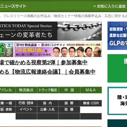
S TODAY｜国内最大の物流ニュースサイト
3PL, SCMなど国内外の最新の物流
、プレスリリース掲載のお申込み
物流セミナー情報の掲載申込み
広告に関する
場で確かめる視察第2弾｜参加募集中
める【物流広報連絡会議】｜会員募集中