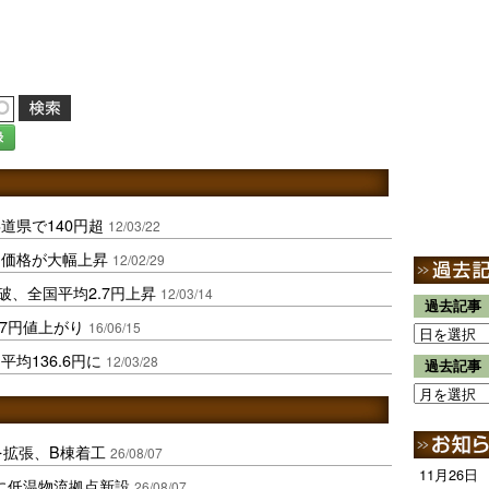
録
道県で140円超
12/03/22
油価格が大幅上昇
12/02/29
破、全国平均2.7円上昇
12/03/14
過去記事
7円値上がり
16/06/15
均136.6円に
12/03/28
過去記事
を拡張、B棟着工
26/08/07
11月26日
に低温物流拠点新設
26/08/07