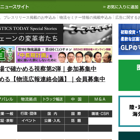
S TODAY｜国内最大の物流ニュースサイト
3PL, SCMなど国内外の最新の物流
、プレスリリース掲載のお申込み
物流セミナー情報の掲載申込み
広告に関する
場で確かめる視察第2弾｜参加募集中
める【物流広報連絡会議】｜会員募集中