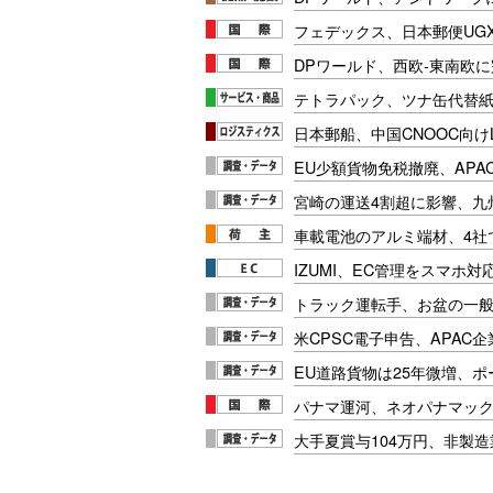
フェデックス、日本郵便UG
DPワールド、西欧-東南欧
テトラパック、ツナ缶代替紙
日本郵船、中国CNOOC向け
EU少額貨物免税撤廃、APA
宮崎の運送4割超に影響、九
車載電池のアルミ端材、4社
IZUMI、EC管理をスマホ
トラック運転手、お盆の一般車
米CPSC電子申告、APAC企
EU道路貨物は25年微増、
パナマ運河、ネオパナマッ
大手夏賞与104万円、非製