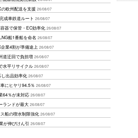
Xの欧州配送を支援
26/08/07
に完成車鉄道ルート
26/08/07
容器で保管・EC効率化
26/08/07
LNG船1番船を命名
26/08/07
C企業4割が準備途上
26/08/07
州道迂回で負担増
26/08/07
で水平リサイクル
26/08/07
対応し出品効率化
26/08/07
にヒヤリ94.5％
26/08/07
業64％が未対応
26/08/07
ポーランドが最大
26/08/07
クス船の喫水制限強化
26/08/07
造業が伸びけん引
26/08/07