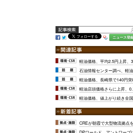
ニュース登
軽油価格、平均2.5円上昇、3
石油情報センター調べ、軽
軽油価格、長崎県で140円突
軽油店頭価格さらに上昇、0.
軽油価格、値上がり続き全国平
CREが朝霞で大型物流拠点
DPワールド、アントワープ