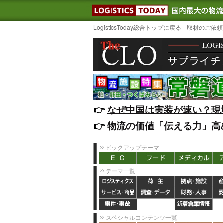
LOGISTIC
LogisticsToday総合トップに戻る
取材のご依頼
👉️
なぜ中国は実装が速い？現
👉️
物流の価値「伝える力」高
ピックアップテーマ
テーマ一覧
スペシャルコンテンツ一覧