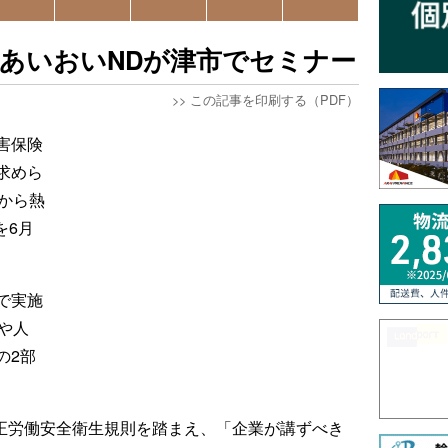
あいおいNDが津市でセミナー
>>
この記事を印刷する（PDF）
害保険
求めら
月から熱
を6月
で実施
や人
の2部
改正労働安全衛生規則を踏まえ、「企業が講ずべき