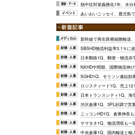
熱中症対策義務化1年、水分
あいおいニッセイ、鹿児島
新幹線で再生医療細胞輸送
SBSHD物流利益率3.1％
日本郵政1Q、郵便・物流赤
NXHD中間期、国際物流伸び
SGHD1Q、モリソン連結効
ロジスティード1Q、売上1
日本トランスシティ1Q、海
渋沢倉庫1Q、3PL好調で営
ニッコンHD1Q、倉庫伸長
ヤマタネ1Q、物流増収も一
中央倉庫1Q、国内輸送と輸