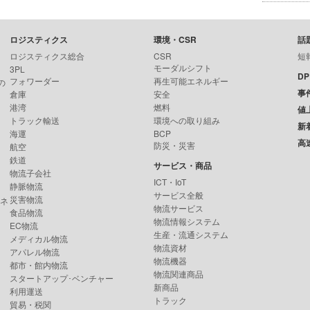
ロジスティクス
環境・CSR
話
ロジスティクス総合
CSR
短
モーダルシフト
3PL
D
フォワーダー
再生可能エネルギー
の
事
倉庫
安全
港湾
燃料
値
トラック輸送
環境への取り組み
新
海運
BCP
高
防災・災害
航空
鉄道
サービス・商品
物流子会社
ICT・IoT
静脈物流
サービス全般
災害物流
ンネ
物流サービス
食品物流
物流情報システム
EC物流
生産・流通システム
メディカル物流
物流資材
アパレル物流
物流機器
都市・館内物流
物流関連商品
スタートアップ･ベンチャー
新商品
利用運送
トラック
貿易・税関