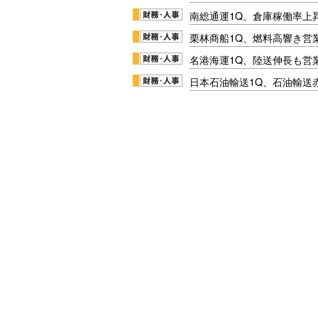
南総通運1Q、倉庫稼働率上
栗林商船1Q、燃料高響き営
名港海運1Q、陸送伸長も営業
日本石油輸送1Q、石油輸送