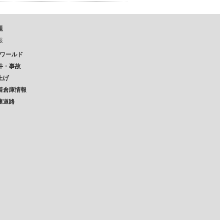
題
報
Pワールド
件・事故
上げ
着倉庫情報
速道路