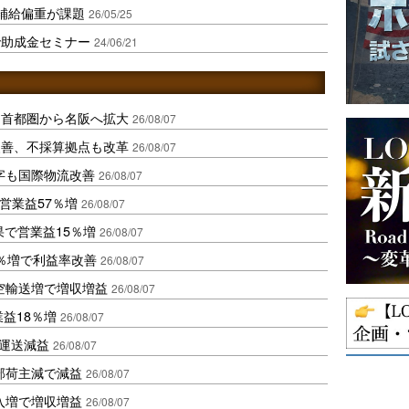
補給偏重が課題
26/05/25
で助成金セミナー
24/06/21
、首都圏から名阪へ拡大
26/08/07
に改善、不採算拠点も改革
26/08/07
字も国際物流改善
26/08/07
営業益57％増
26/08/07
果で営業益15％増
26/08/07
2％増で利益率改善
26/08/07
空輸送増で増収増益
26/08/07
業益18％増
26/08/07
も運送減益
26/08/07
部荷主減で減益
26/08/07
入増で増収増益
26/08/07