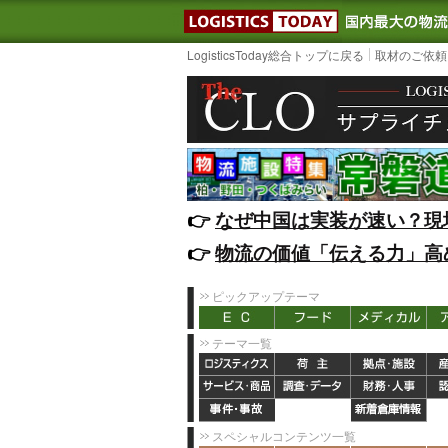
LOGISTIC
LogisticsToday総合トップに戻る
取材のご依頼
👉️
なぜ中国は実装が速い？現
👉️
物流の価値「伝える力」高
ピックアップテーマ
テーマ一覧
スペシャルコンテンツ一覧