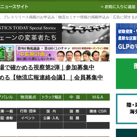
S TODAY｜国内最大の物流ニュースサイト
3PL, SCMなど国内外の最新の物流
、プレスリリース掲載のお申込み
物流セミナー情報の掲載申込み
広告に関する
場で確かめる視察第2弾｜参加募集中
める【物流広報連絡会議】｜会員募集中