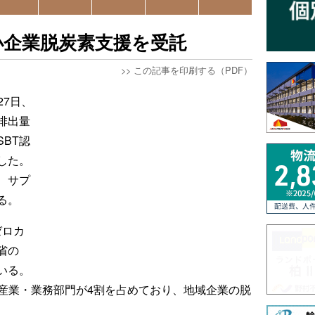
中小企業脱炭素支援を受託
>>
この記事を印刷する（PDF）
27日、
排出量
BT認
した。
、サプ
る。
ゼロカ
省の
いる。
、産業・業務部門が4割を占めており、地域企業の脱