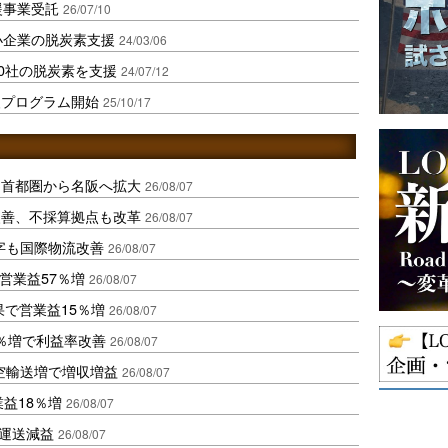
援事業受託
26/07/10
中小企業の脱炭素支援
24/03/06
10社の脱炭素を支援
24/07/12
援プログラム開始
25/10/17
、首都圏から名阪へ拡大
26/08/07
に改善、不採算拠点も改革
26/08/07
字も国際物流改善
26/08/07
営業益57％増
26/08/07
果で営業益15％増
26/08/07
2％増で利益率改善
26/08/07
空輸送増で増収増益
26/08/07
業益18％増
26/08/07
も運送減益
26/08/07