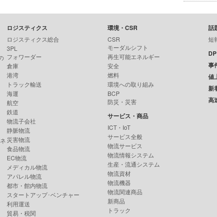
ロジスティクス
環境・CSR
話
ロジスティクス総合
CSR
短
モーダルシフト
3PL
D
フォワーダー
再生可能エネルギー
の
事
倉庫
安全
港湾
燃料
値
トラック輸送
環境への取り組み
新
海運
BCP
高
防災・災害
航空
鉄道
サービス・商品
物流子会社
ICT・IoT
静脈物流
サービス全般
災害物流
ンネ
物流サービス
食品物流
物流情報システム
EC物流
生産・流通システム
メディカル物流
物流資材
アパレル物流
物流機器
都市・館内物流
物流関連商品
スタートアップ･ベンチャー
新商品
利用運送
トラック
貿易・税関