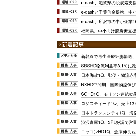
e-dash、滋賀県の脱炭素支
e-dashと千葉信金提携、
e-dash、所沢市の中小企業
福岡県、中小向け脱炭素支
新幹線で再生医療細胞輸送
SBSHD物流利益率3.1％
日本郵政1Q、郵便・物流赤
NXHD中間期、国際物流伸び
SGHD1Q、モリソン連結効
ロジスティード1Q、売上1
日本トランスシティ1Q、海
渋沢倉庫1Q、3PL好調で営
ニッコンHD1Q、倉庫伸長