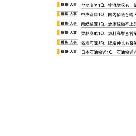
ヤマタネ1Q、物流増収も一
中央倉庫1Q、国内輸送と輸
南総通運1Q、倉庫稼働率上
栗林商船1Q、燃料高響き営
名港海運1Q、陸送伸長も営業
日本石油輸送1Q、石油輸送