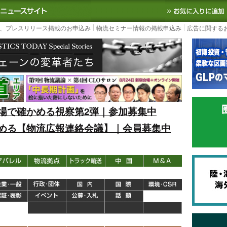
S TODAY｜国内最大の物流ニュースサイト
3PL, SCMなど国内外の最新の物流
、プレスリリース掲載のお申込み
物流セミナー情報の掲載申込み
広告に関する
場で確かめる視察第2弾｜参加募集中
める【物流広報連絡会議】｜会員募集中