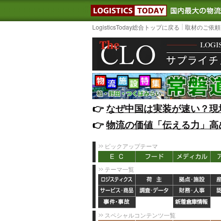
LOGISTIC
LogisticsToday総合トップに戻る
取材のご依頼
👉️
なぜ中国は実装が速い？現
👉️
物流の価値「伝える力」高
ピックアップテーマ
テーマ一覧
スペシャルコンテンツ一覧