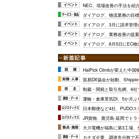
NEC、現場改善の手法を紹
ダイアログ、物流業務の目
ダイアログ、3月に請求管理
ダイアログ、業務改善の提
ダイアログ、8月5日にEC
HaiPick Climbが変えた
貿易DX協会が始動、Shipp
制裁・関税と取引先網、6社
運輸・倉庫景気DI、5か月ぶ
日本郵便など4社、PUDO
JR貨物、鹿児島-延岡でト
大川電機が福島に第3工場、
カナダ企業、調達先分散で