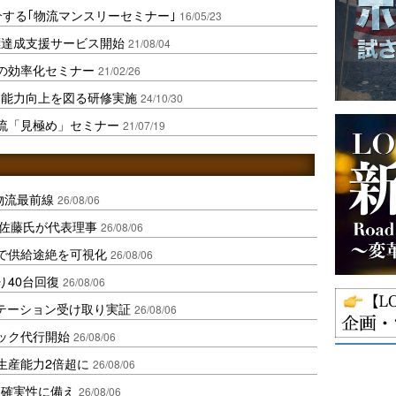
介する｢物流マンスリーセミナー｣
16/05/23
標達成支援サービス開始
21/08/04
の効率化セミナー
21/02/26
案能力向上を図る研修実施
24/10/30
物流「見極め」セミナー
21/07/19
中国物流最前線
26/08/06
io佐藤氏が代表理事
26/08/06
で供給途絶を可視化
26/08/06
り40台回復
26/08/06
ステーション受け取り実証
26/08/06
ラック代行開始
26/08/06
生産能力2倍超に
26/08/06
不確実性に備え
26/08/06