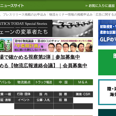
S TODAY｜国内最大の物流ニュースサイト
3PL, SCMなど国内外の最新の物流
、プレスリリース掲載のお申込み
物流セミナー情報の掲載申込み
広告に関する
場で確かめる視察第2弾｜参加募集中
める【物流広報連絡会議】｜会員募集中