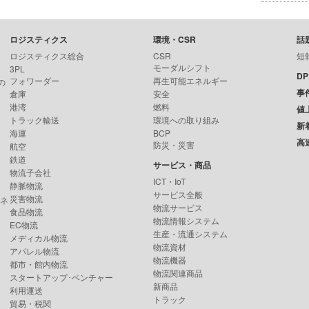
ロジスティクス
環境・CSR
話
ロジスティクス総合
CSR
短
モーダルシフト
3PL
D
フォワーダー
再生可能エネルギー
の
事
倉庫
安全
港湾
燃料
値
トラック輸送
環境への取り組み
新
海運
BCP
高
防災・災害
航空
鉄道
サービス・商品
物流子会社
ICT・IoT
静脈物流
サービス全般
災害物流
ンネ
物流サービス
食品物流
物流情報システム
EC物流
生産・流通システム
メディカル物流
物流資材
アパレル物流
物流機器
都市・館内物流
物流関連商品
スタートアップ･ベンチャー
新商品
利用運送
トラック
貿易・税関