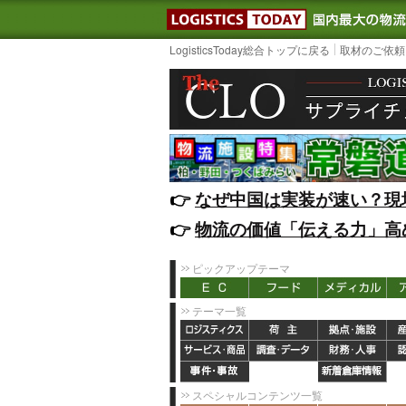
LOGISTIC
LogisticsToday総合トップに戻る
取材のご依頼
👉️
なぜ中国は実装が速い？現
👉️
物流の価値「伝える力」高
ピックアップテーマ
テーマ一覧
スペシャルコンテンツ一覧