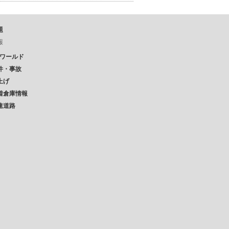
題
報
Pワールド
件・事故
上げ
着倉庫情報
速道路