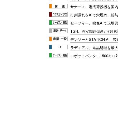
サナース、港湾荷役機を国
打刻漏れをAIで穴埋め、給
セーフィー、映像AIで現場
TSR、円安関連倒産が7月累
デンソーとSTATION Ai
ラディアル、返品処理を最大
ロボットバンク、1500キ