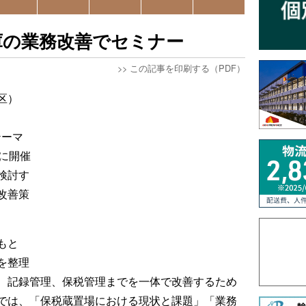
庫の業務改善でセミナー
>>
この記事を印刷する（PDF）
区）
テーマ
に開催
検討す
改善策
もと
を整理
、記録管理、保税管理までを一体で改善するため
では、「保税蔵置場における現状と課題」「業務