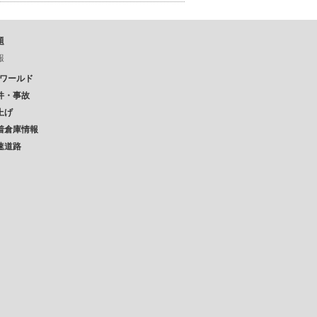
題
報
Pワールド
件・事故
上げ
着倉庫情報
速道路