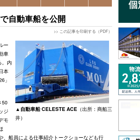
事で自動車船を公開
>>
この記事を印刷する（PDF）
ルー
動車
る。内
日本
26」
50
▲自動車船 CELESTE ACE
（出所：商船三
ッジ
井）
デモ
ほ
や、船員による仕事紹介トークショーなども行