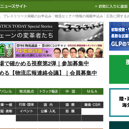
S TODAY｜国内最大の物流ニュースサイト
3PL, SCMなど国内外の最新の物流
、プレスリリース掲載のお申込み
物流セミナー情報の掲載申込み
広告に関する
場で確かめる視察第2弾｜参加募集中
める【物流広報連絡会議】｜会員募集中