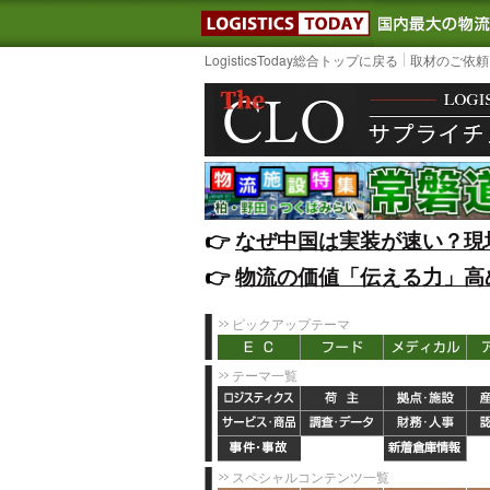
LOGISTIC
LogisticsToday総合トップに戻る
取材のご依頼
👉️
なぜ中国は実装が速い？現
👉️
物流の価値「伝える力」高
ピックアップテーマ
テーマ一覧
スペシャルコンテンツ一覧