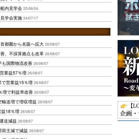
の船内見学会
25/06/04
船見学会実施
24/07/17
、首都圏から名阪へ拡大
26/08/07
に改善、不採算拠点も改革
26/08/07
字も国際物流改善
26/08/07
営業益57％増
26/08/07
果で営業益15％増
26/08/07
2％増で利益率改善
26/08/07
空輸送増で増収増益
26/08/07
業益18％増
26/08/07
も運送減益
26/08/07
部荷主減で減益
26/08/07