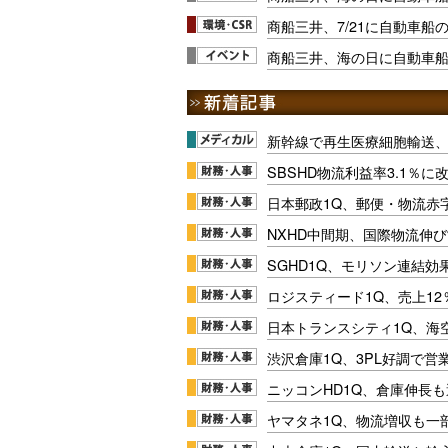
商船三井、7/21に自動車船
商船三井、海の日に自動車
新幹線で再生医療細胞輸送
SBSHD物流利益率3.1％
日本郵政1Q、郵便・物流赤
NXHD中間期、国際物流伸び
SGHD1Q、モリソン連結効
ロジスティード1Q、売上1
日本トランスシティ1Q、海
渋沢倉庫1Q、3PL好調で営
ニッコンHD1Q、倉庫伸長
ヤマタネ1Q、物流増収も一