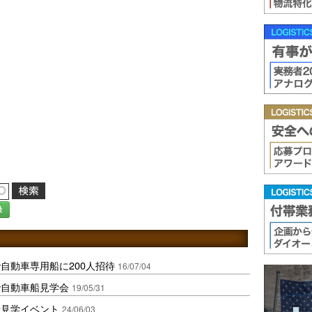
録
自動車専用船に200人招待
16/07/04
で自動車船見学会
19/05/31
船見学イベント
24/06/03