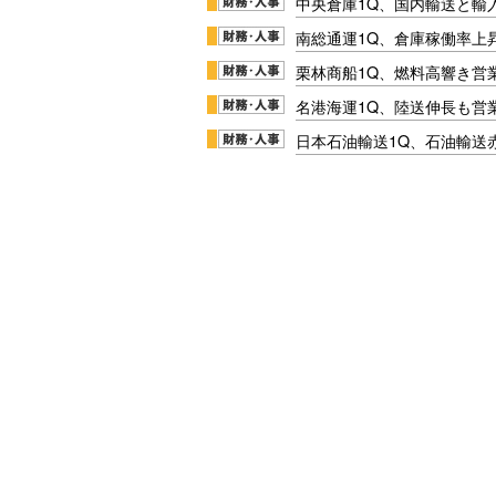
中央倉庫1Q、国内輸送と輸
南総通運1Q、倉庫稼働率上
栗林商船1Q、燃料高響き営
名港海運1Q、陸送伸長も営業
日本石油輸送1Q、石油輸送