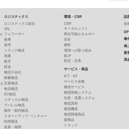
ロジスティクス
環境・CSR
話
ロジスティクス総合
CSR
短
モーダルシフト
3PL
D
フォワーダー
再生可能エネルギー
の
事
倉庫
安全
港湾
燃料
値
トラック輸送
環境への取り組み
新
海運
BCP
高
防災・災害
航空
鉄道
サービス・商品
物流子会社
ICT・IoT
静脈物流
サービス全般
災害物流
ンネ
物流サービス
食品物流
物流情報システム
EC物流
生産・流通システム
メディカル物流
物流資材
アパレル物流
物流機器
都市・館内物流
物流関連商品
スタートアップ･ベンチャー
新商品
利用運送
トラック
貿易・税関