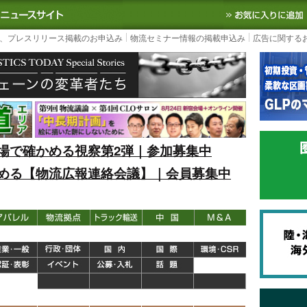
S TODAY｜国内最大の物流ニュースサイト
3PL, SCMなど国内外の最新の物流
、プレスリリース掲載のお申込み
物流セミナー情報の掲載申込み
広告に関する
場で確かめる視察第2弾｜参加募集中
める【物流広報連絡会議】｜会員募集中