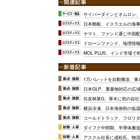
サイバーダインとオムロン
日本郵船、イスラエルの海事
ヤマト、ファンド通じ中国
ドローンファンド、地理情
MOL PLUS、インド市場で
1万パレットを自動搬送、東
日本GLP、重量物対応の広
住友林業G、厚木に初の自社
横浜冷凍、日本海側初の低
コールドトラック、フロリ
ダイフク中間期、半導体搬
アスクル社長に成松氏、物