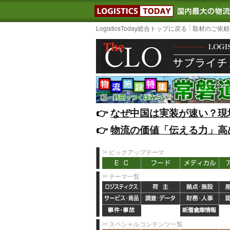
LOGISTIC
LogisticsToday総合トップに戻る
取材のご依頼
👉️
なぜ中国は実装が速い？現
👉️
物流の価値「伝える力」高
ピックアップテーマ
テーマ一覧
スペシャルコンテンツ一覧