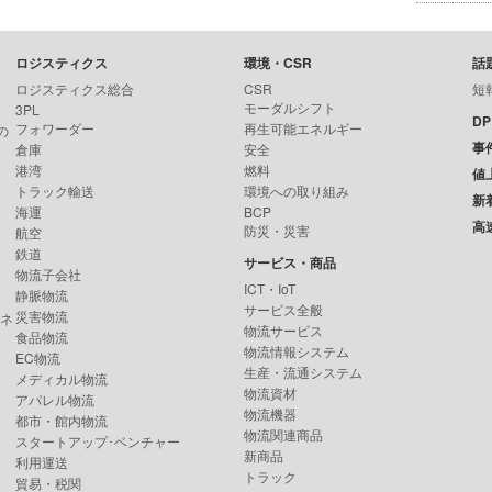
ロジスティクス
環境・CSR
話
ロジスティクス総合
CSR
短
モーダルシフト
3PL
D
フォワーダー
再生可能エネルギー
の
事
倉庫
安全
港湾
燃料
値
トラック輸送
環境への取り組み
新
海運
BCP
高
防災・災害
航空
鉄道
サービス・商品
物流子会社
ICT・IoT
静脈物流
サービス全般
災害物流
ンネ
物流サービス
食品物流
物流情報システム
EC物流
生産・流通システム
メディカル物流
物流資材
アパレル物流
物流機器
都市・館内物流
物流関連商品
スタートアップ･ベンチャー
新商品
利用運送
トラック
貿易・税関