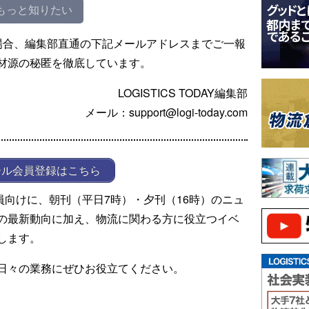
もっと知りたい
場合、編集部直通の下記メールアドレスまでご一報
材源の秘匿を徹底しています。
LOGISTICS TODAY編集部
メール：support@logi-today.com
ール会員登録はこちら
ール会員向けに、朝刊（平日7時）・夕刊（16時）のニュ
の最新動向に加え、物流に関わる方に役立つイベ
します。
日々の業務にぜひお役立てください。