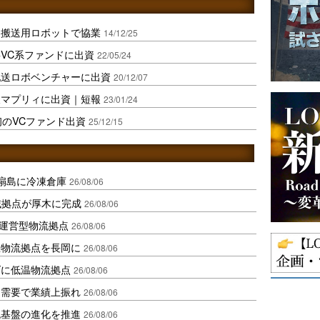
、搬送用ロボットで協業
14/12/25
VC系ファンドに出資
22/05/24
配送ロボベンチャーに出資
20/12/07
報マプリィに出資｜短報
23/01/24
初のVCファンド出資
25/12/15
扇島に冷凍倉庫
26/08/06
域拠点が厚木に完成
26/08/06
運営型物流拠点
26/08/06
温物流拠点を長岡に
26/08/06
ダに低温物流拠点
26/08/06
送需要で業績上振れ
26/08/06
流基盤の進化を推進
26/08/06