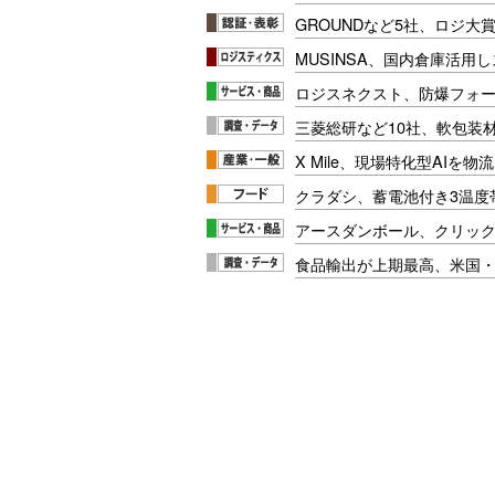
GROUNDなど5社、ロジ大
MUSINSA、国内倉庫活用
ロジスネクスト、防爆フォ
三菱総研など10社、軟包装
X Mile、現場特化型AIを
クラダシ、蓄電池付き3温度
アースダンボール、クリッ
食品輸出が上期最高、米国