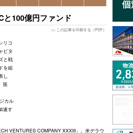
Cと100億円ファンド
>>
この記事を印刷する（PDF）
米シリコ
ャピタ
ズと戦
ドを組
表し
、医
ィジカル
加速す
 VENTURES COMPANY XXXIII」。米デラウ