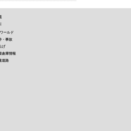
題
報
Pワールド
件・事故
上げ
着倉庫情報
速道路