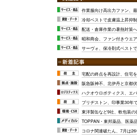
作業服向け高出力ファン、最
冷却ベストで皮膚温上昇抑
配送・倉庫作業の暑熱対策
昭和商会、ファン付きウエ
サーヴォ、保冷剤式ベスト
宅配の終点を再設計、住宅
阪急阪神不、北伊丹と京都
ハクオウロボティクス、エ
ブリヂストン、印事業30年
東洋製缶など9社、軟包装の
TOPPAN・東邦薬品、医薬
コロナ関連破たん、7月は26