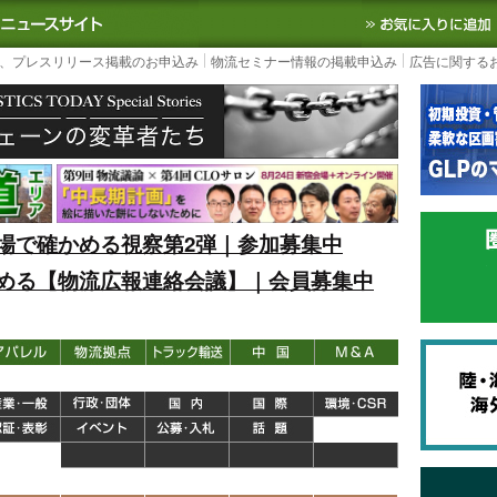
S TODAY｜国内最大の物流ニュースサイト
3PL, SCMなど国内外の最新の物流
、プレスリリース掲載のお申込み
物流セミナー情報の掲載申込み
広告に関する
場で確かめる視察第2弾｜参加募集中
める【物流広報連絡会議】｜会員募集中