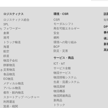
ロジスティクス
環境・CSR
話
ロジスティクス総合
CSR
短
モーダルシフト
3PL
D
フォワーダー
再生可能エネルギー
の
事
倉庫
安全
港湾
燃料
値
トラック輸送
環境への取り組み
新
海運
BCP
高
防災・災害
航空
鉄道
サービス・商品
物流子会社
ICT・IoT
静脈物流
サービス全般
災害物流
ンネ
物流サービス
食品物流
物流情報システム
EC物流
生産・流通システム
メディカル物流
物流資材
アパレル物流
物流機器
都市・館内物流
物流関連商品
スタートアップ･ベンチャー
新商品
利用運送
トラック
貿易・税関