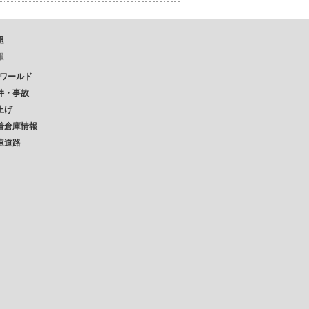
題
報
Pワールド
件・事故
上げ
着倉庫情報
速道路