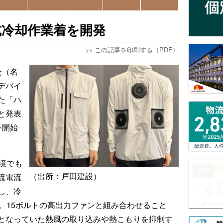
式冷却作業着を開発
>>
この記事を印刷する（PDF）
会（名
デバイ
た「ハ
と発表
を開始
境でも
（出所：戸田建設）
流電流
し、冷
。15ボルトの高出力ファンと組み合わせること
となっていた熱風の取り込みや熱こもりを抑制す