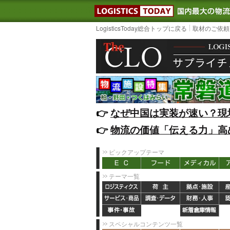
LOGISTIC
LogisticsToday総合トップに戻る
取材のご依頼
👉️
なぜ中国は実装が速い？現
👉️
物流の価値「伝える力」高
ピックアップテーマ
テーマ一覧
スペシャルコンテンツ一覧