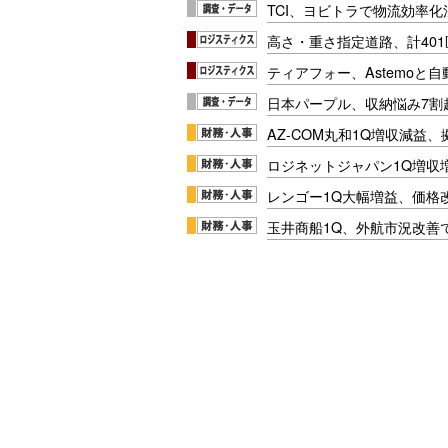
TCI、ヨビトラで物流効率
高さ・重さ指定道路、計40
ティアフォー、Astemoと自
日本パープル、収納悩み7割
AZ-COM丸和1Q増収減益
ロジネットジャパン1Q増収
レンゴー1Q大幅増益、価格
玉井商船1Q、外航市況改善