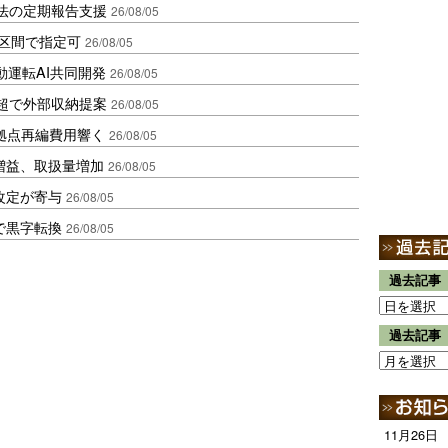
化法の定期報告支援
26/08/05
1区間で指定可
26/08/05
動運転AI共同開発
26/08/05
超で外部収納提案
26/08/05
、拠点再編費用響く
26/08/05
増益、取扱量増加
26/08/05
改定が寄与
26/08/05
で黒字転換
26/08/05
過去記事
過去記事
11月26日