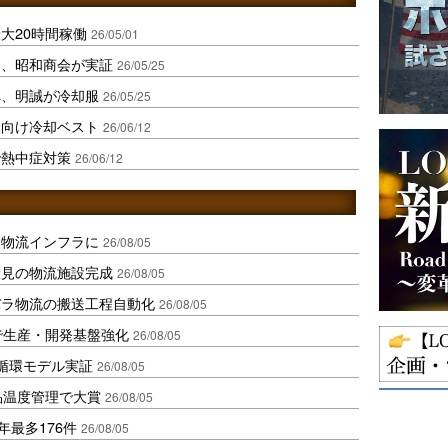
大20時間稼働
26/05/01
制、昭和商会が実証
26/05/25
へ、明誠が冷却服
26/05/25
ア向け冷却ベスト
26/06/12
で熱中症対策
26/06/12
を物流インフラに
26/08/05
伏見の物流施設完成
26/08/05
バラ物流の搬送工程自動化
26/08/05
で生産・開発基盤強化
26/08/05
循環モデル実証
26/08/05
品温度管理で大賞
26/08/05
年最多176件
26/08/05