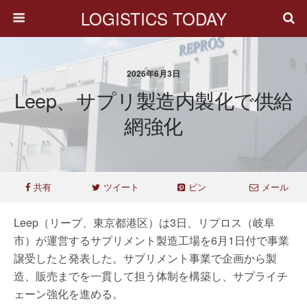
LOGISTICS TODAY
2026年6月3日
Leep、サプリ製造内製化で供給
網強化
共有
ツイート
ピン
メール
Leep（リープ、東京都港区）は3日、リプロス（岐阜
市）が運営するサプリメント製造工場を6月1日付で事業
譲受したと発表した。サプリメント事業で企画から製
造、販売までを一貫して担う体制を構築し、サプライチ
ェーン強化を進める。