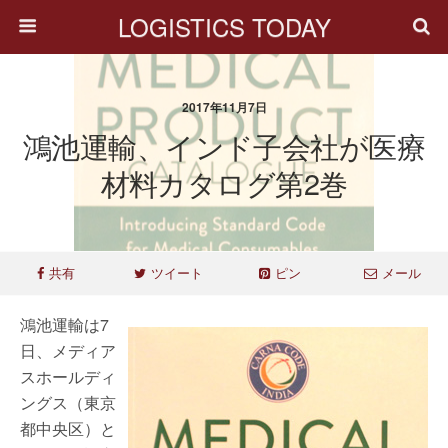
LOGISTICS TODAY
2017年11月7日
鴻池運輸、インド子会社が医療
材料カタログ第2巻
共有
ツイート
ピン
メール
鴻池運輸は7
日、メディア
スホールディ
ングス（東京
都中央区）と