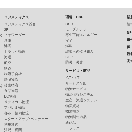
ロジスティクス
環境・CSR
話
ロジスティクス総合
CSR
短
モーダルシフト
3PL
D
フォワーダー
再生可能エネルギー
の
事
倉庫
安全
港湾
燃料
値
トラック輸送
環境への取り組み
新
海運
BCP
高
防災・災害
航空
鉄道
サービス・商品
物流子会社
ICT・IoT
静脈物流
サービス全般
災害物流
ンネ
物流サービス
食品物流
物流情報システム
EC物流
生産・流通システム
メディカル物流
物流資材
アパレル物流
物流機器
都市・館内物流
物流関連商品
スタートアップ･ベンチャー
新商品
利用運送
トラック
貿易・税関