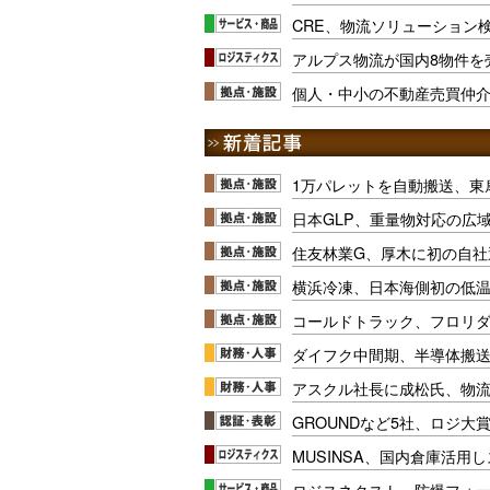
CRE、物流ソリューション
アルプス物流が国内8物件を
個人・中小の不動産売買仲介
1万パレットを自動搬送、東
日本GLP、重量物対応の広
住友林業G、厚木に初の自社
横浜冷凍、日本海側初の低
コールドトラック、フロリ
ダイフク中間期、半導体搬
アスクル社長に成松氏、物
GROUNDなど5社、ロジ大
MUSINSA、国内倉庫活用
ロジスネクスト、防爆フォ