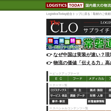
LOGISTIC
LogisticsToday総合トップに戻る
取材のご依頼
👉️
なぜ中国は実装が速い？現
👉️
物流の価値「伝える力」高
ピックアップテーマ
テーマ一覧
スペシャルコンテンツ一覧