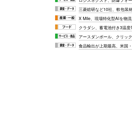
三菱総研など10社、軟包装
X Mile、現場特化型AIを
クラダシ、蓄電池付き3温度
アースダンボール、クリッ
食品輸出が上期最高、米国