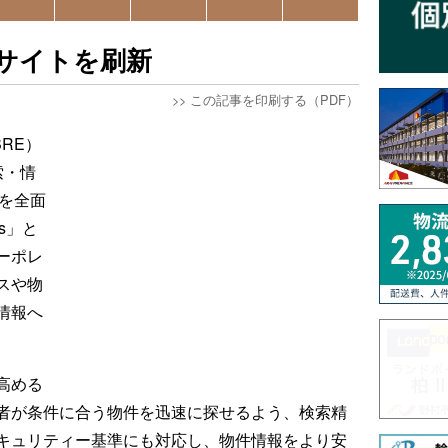
索サイトを刷新
>>
この記事を印刷する（PDF）
RE）
索・情
」を全面
es」と
ーポレ
スや物
情報へ
高める
者が条件に合う物件を迅速に探せるよう、検索精
キュリティー基準にも対応し、物件情報をより安