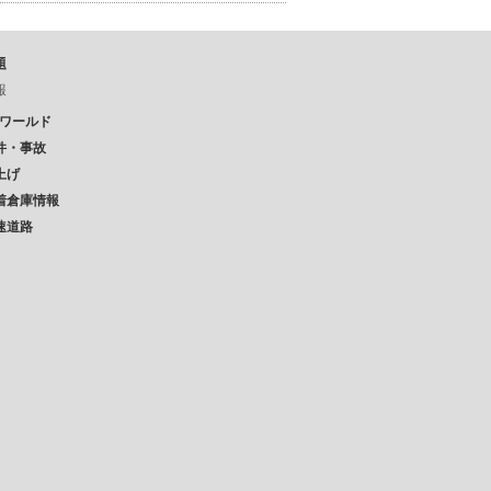
題
報
Pワールド
件・事故
上げ
着倉庫情報
速道路