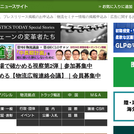
S TODAY｜国内最大の物流ニュースサイト
3PL, SCMなど国内外の最新の物流
、プレスリリース掲載のお申込み
物流セミナー情報の掲載申込み
広告に関する
場で確かめる視察第2弾｜参加募集中
める【物流広報連絡会議】｜会員募集中