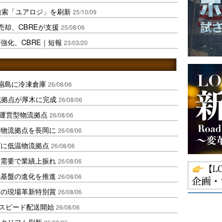
検索「ユアロジ」を刷新
25/10/09
売却、CBREが支援
25/08/06
強化、CBRE｜短報
23/03/20
扇島に冷凍倉庫
26/08/06
域拠点が厚木に完成
26/08/06
運営型物流拠点
26/08/06
温物流拠点を長岡に
26/08/06
ダに低温物流拠点
26/08/06
送需要で業績上振れ
26/08/06
流基盤の進化を推進
26/08/06
賞の現場革新特別賞
26/08/06
しスピード配送開始
26/08/06
ークリフト刷新