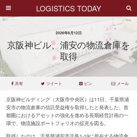
LOGISTICS TODAY
2026年6月12日
京阪神ビル、浦安の物流倉庫を
取得
共有
ツイート
ピン
メール
京阪神ビルディング（大阪市中央区）は11日、千葉県浦
安市の物流倉庫の信託受益権を取得したと発表した。首
都圏におけるアセットの強化を進める長期経営計画の一
環で、物流施設ポートフォリオの拡充を図る。
取得したのは、千葉県浦安市千鳥1-19に所在する物流倉