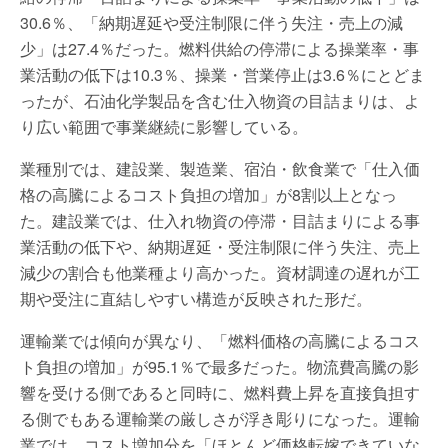
30.6％、「納期遅延や受注制限に伴う失注・売上の減
少」は27.4％だった。燃料供給の停滞による操業率・事
業活動の低下は10.3％、操業・営業停止は3.6％にとどま
ったが、石油化学製品を含む仕入物資の目詰まりは、よ
り広い範囲で事業継続に影響している。
業種別では、建設業、製造業、宿泊・飲食業で「仕入価
格の高騰によるコスト負担の増加」が8割以上となっ
た。建設業では、仕入れ物資の停滞・目詰まりによる事
業活動の低下や、納期遅延・受注制限に伴う失注、売上
減少の割合も他業種より高かった。資材調達の遅れが工
期や受注に直結しやすい構造が反映された形だ。
運輸業では傾向が異なり、「燃料価格の高騰によるコス
ト負担の増加」が95.1％で最多だった。物流費高騰の影
響を受ける側であると同時に、燃料費上昇を直接負担す
る側でもある運輸業の厳しさが浮き彫りになった。運輸
業では、コスト増加分を「ほとんど価格転嫁できていな