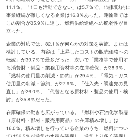
11.1％、「1日も活動できない」は5.7％で、1週間以内に
事業継続が難しくなる企業は16.8％あった。運輸業では
この割合が35.9％に達し、燃料供給途絶への脆弱性が目
立った。
企業の対応では、82.1％が何らかの対策を実施、または
検討している。内容は「上昇したコストの販売価格への
転嫁」が39.7％で最多だった。次いで「業務等で使用す
る消費財・備品・業務用資材等の在庫確保」が38.9％、
「燃料の使用量の削減・節約」が29.4％、「電気・ガス
使用量の削減・節約」が27.9％、「仕入先・調達先の見
直し」が26.0％、「代替となる原材料・製品の使用・検
討」が25.8％だった。
在庫確保の動きも広がっている。「燃料や石油化学製品
（原材料・部材・販売用商品）の在庫積み増し」は
16.0％。積み増しを行っている企業のうち、燃料につい
ては56.5％が通常の水準を確保し、通常より多く確保し