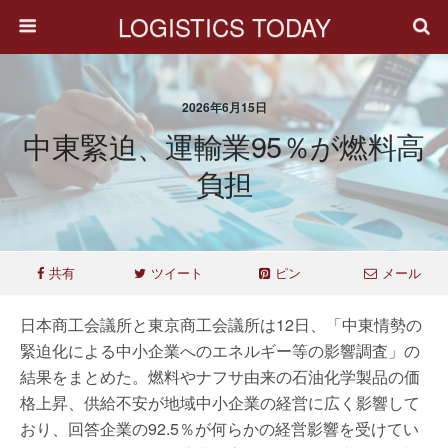
LOGISTICS TODAY
2026年6月15日
中東緊迫、運輸業95％が燃料高
負担
共有
ツイート
ピン
メール
日本商工会議所と東京商工会議所は12日、「中東情勢の
緊迫化による中小企業へのエネルギー等の影響調査」の
結果をまとめた。燃料やナフサ由来の石油化学製品の価
格上昇、供給不安が地域中小企業の経営に広く影響して
おり、回答企業の92.5％が何らかの経営影響を受けてい