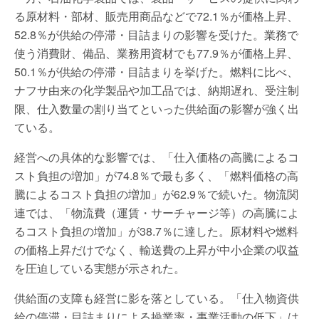
る原材料・部材、販売用商品などで72.1％が価格上昇、
52.8％が供給の停滞・目詰まりの影響を受けた。業務で
使う消費財、備品、業務用資材でも77.9％が価格上昇、
50.1％が供給の停滞・目詰まりを挙げた。燃料に比べ、
ナフサ由来の化学製品や加工品では、納期遅れ、受注制
限、仕入数量の割り当てといった供給面の影響が強く出
ている。
経営への具体的な影響では、「仕入価格の高騰によるコ
スト負担の増加」が74.8％で最も多く、「燃料価格の高
騰によるコスト負担の増加」が62.9％で続いた。物流関
連では、「物流費（運賃・サーチャージ等）の高騰によ
るコスト負担の増加」が38.7％に達した。原材料や燃料
の価格上昇だけでなく、輸送費の上昇が中小企業の収益
を圧迫している実態が示された。
供給面の支障も経営に影を落としている。「仕入物資供
給の停滞・目詰まりによる操業率・事業活動の低下」は