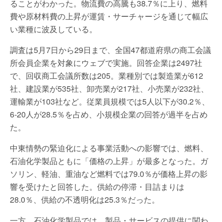
ることがわかった。物流費の高騰も38.7％に上り、燃料
費や原材料費の上昇が運賃・サーチャージを通じて幅広
い業種に波及している。
調査は5月7日から29日まで、全国47都道府県の商工会議
所会員企業を対象にウェブで実施。回答企業は2497社
で、回収商工会議所数は205。業種別では製造業が612
社、建設業が535社、卸売業が217社、小売業が232社、
運輸業が103社など。従業員規模では5人以下が30.2％、
6-20人が28.5％を占め、小規模企業の回答が過半を占め
た。
中東情勢の緊迫化による事業活動への影響では、燃料、
石油化学製品ともに「価格の上昇」が最多となった。ガ
ソリン、軽油、重油など燃料では79.0％が価格上昇の影
響を受けたと回答した。供給の停滞・目詰まりは
28.0％、供給の不透明化は25.3％だった。
一方、石油化学製品では、製品・サービスの提供に関わ