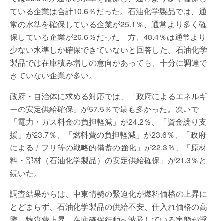
ている企業は合計10.6％だった。石油化学製品では、通
常の水準を確保している企業が25.1％、通常より多く確
保している企業が26.6％だった一方、48.4％は通常より
少ない水準しか確保できていないと回答した。石油化学
製品では在庫積み増しの意向があっても、十分に調達で
きていない企業が多い。
政府・自治体に求める対応では、「政府によるエネルギ
ーの安定供給確保」が57.5％で最も多かった。次いで
「電力・ガス料金の負担軽減」が24.2％、「資金繰り支
援」が23.7％、「燃料費の負担軽減」が23.6％、「政府
によるナフサ等の戦略的備蓄の強化」が22.3％、「原材
料・部材（石油化学製品）の安定供給確保」が21.3％と
続いた。
調査結果からは、中東情勢の緊迫化が燃料価格の上昇に
とどまらず、石油化学製品の供給不安、仕入れ価格の高
騰、物流費上昇、在庫確保行動へ波及している実態が浮