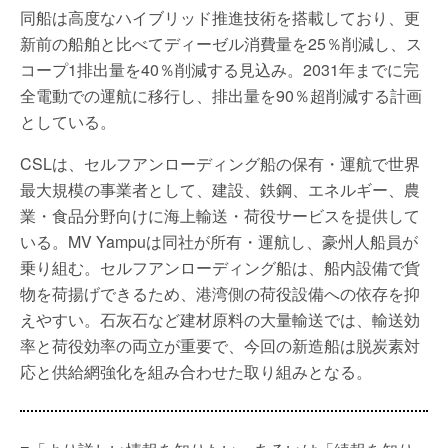
同船は高度なハイブリッド推進技術を搭載しており、更
新前の船舶と比べてディーゼル消費量を25％削減し、ス
コープ1排出量を40％削減する見込み。2031年までに完
全電動での運航に移行し、排出量を90％超削減する計画
としている。
CSLは、セルフアンローディング船の保有・運航で世界
最大規模の事業者として、建設、鉄鋼、エネルギー、農
業・食品分野向けに海上輸送・荷役サービスを提供して
いる。MV Yampuは同社が所有・運航し、豪州人船員が
乗り組む。セルフアンローディング船は、船内設備で貨
物を荷揚げできるため、港湾側の荷役設備への依存を抑
えやすい。石灰石など建材原料の大量輸送では、輸送効
率と荷役効率の両立が重要で、今回の新造船は脱炭素対
応と供給網強化を組み合わせた取り組みとなる。