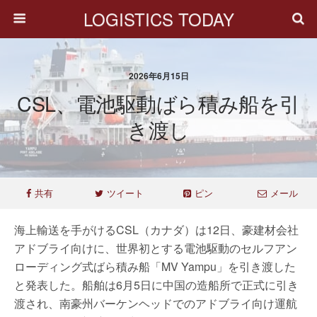
LOGISTICS TODAY
2026年6月15日
CSL、電池駆動ばら積み船を引
き渡し
共有
ツイート
ピン
メール
海上輸送を手がけるCSL（カナダ）は12日、豪建材会社
アドブライ向けに、世界初とする電池駆動のセルフアン
ローディング式ばら積み船「MV Yampu」を引き渡した
と発表した。船舶は6月5日に中国の造船所で正式に引き
渡され、南豪州バーケンヘッドでのアドブライ向け運航