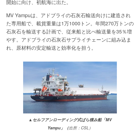
開始に向け、初航海に出た。
MV Yampuは、アドブライの石灰石輸送向けに建造され
た専用船で、載貨重量は1万1000トン。年間270万トンの
石灰石を輸送する計画で、従来船と比べ輸送量を35％増
やす。アドブライの石灰石サプライチェーンに組み込ま
れ、原材料の安定輸送と効率化を担う。
▲セルフアンローディング式ばら積み船「MV
Yampu」（
出所：CSL）