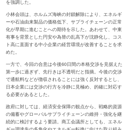
を強調した。
小林会頭は、ホルムズ海峡の封鎖解除により、エネルギ
ーや石油由来製品の価格低下、サプライチェーンの正常
化が早期に進むことへの期待を示した。あわせて、中東
有事を背景とした円安や為替の乱高下が沈静化し、コス
ト高に直面する中小企業の経営環境が改善することを求
めた。
一方で、今回の合意は今後60日間の本格交渉を見据えた
第一歩に過ぎず、先行きは不透明だと指摘。今後の交渉
で通航料などが徴収されることには強く反対するとし、
日本企業には交渉の行方を冷静に見極め、的確に対応す
る必要があるとした。
政府に対しては、経済安全保障の観点から、戦略的資源
の備蓄やグローバルサプライチェーンの維持・強化を継
続的に検討するよう要請。商工会議所としても、エネル
ギー調達先の多角化やエネルギー転換に向けた取り組み