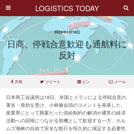
LOGISTICS TODAY
2026年6月18日
日商、停戦合意歓迎も通航料に
反対
共有
ツイート
ピン
メール
日本商工会議所は18日、米国とイランによる停戦合意の
署名・発効を受け、小林健会頭のコメントを発表した。
産業界にとって懸案だった供給制約の解消や通常の経済
活動への回帰につながる契機として歓迎する一方、ホル
ムズ海峡の自由で安全な航行を恒久的に保証する必要性