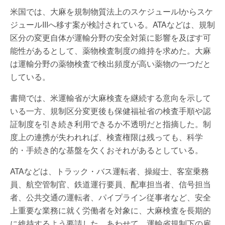
米国では、大麻を規制物質法上のスケジュールIからスケ
ジュールIIIへ移す案が検討されている。ATAなどは、規制
区分の変更自体が運輸分野の安全対策に影響を及ぼす可
能性があるとして、薬物検査制度の維持を求めた。大麻
は運輸分野の薬物検査で検出頻度が高い薬物の一つだと
している。
書簡では、米運輸省が大麻検査を継続する意向を示して
いる一方、規制区分変更後も保健福祉省の検査手順や認
証制度を引き続き利用できるか不透明だと指摘した。制
度上の連携が失われれば、検査権限は残っても、科学
的・手続き的な基盤を欠くおそれがあるとしている。
ATAなどは、トラック・バス運転者、操縦士、客室乗務
員、航空管制官、鉄道運行要員、配車担当者、信号担当
者、公共交通の運転者、パイプライン従事者など、安全
上重要な業務に就く労働者を対象に、大麻検査を長期的
に維持するよう要請した。あわせて、運輸省規制下の雇