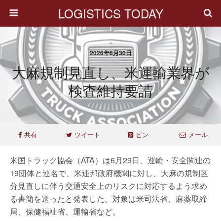
LOGISTICS TODAY
2026年6月30日
大麻規制見直し、米運輸業界が
検査維持要請
共有
ツイート
ピン
メール
米国トラック協会（ATA）は6月29日、運輸・安全関連の
19団体と連名で、米連邦政府機関に対し、大麻の規制区
分見直しに伴う交通安全上のリスクに対応するよう求め
る書簡を送ったと発表した。対象は米司法省、麻薬取締
局、保健福祉省、運輸省など。