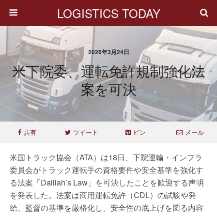
LOGISTICS TODAY
2026年3月24日
米下院委、運転免許規制強化法
案を可決
共有
ツイート
ピン
メール
米国トラック協会（ATA）は18日、下院運輸・インフラ
委員会がトラック運転手の資格要件や安全基準を強化す
る法案「Dalilah’s Law」を可決したことを歓迎する声明
を発表した。法案は商用運転免許（CDL）の試験や発
給、監督の基準を厳格化し、安全性の底上げを図る内容