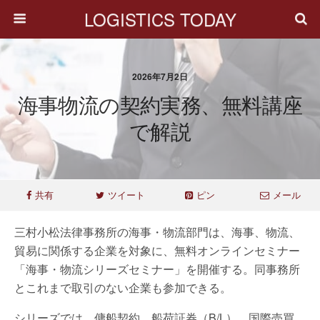
LOGISTICS TODAY
2026年7月2日
海事物流の契約実務、無料講座
で解説
共有
ツイート
ピン
メール
三村小松法律事務所の海事・物流部門は、海事、物流、
貿易に関係する企業を対象に、無料オンラインセミナー
「海事・物流シリーズセミナー」を開催する。同事務所
とこれまで取引のない企業も参加できる。
シリーズでは、傭船契約、船荷証券（B/L）、国際売買、