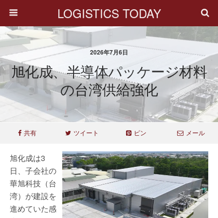
LOGISTICS TODAY
2026年7月6日
旭化成、半導体パッケージ材料
の台湾供給強化
共有
ツイート
ピン
メール
旭化成は3
日、子会社の
華旭科技（台
湾）が建設を
進めていた感