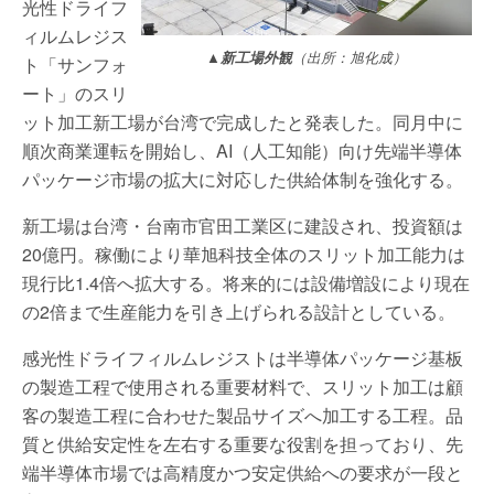
光性ドライフ
ィルムレジス
▲新工場外観
（出所：旭化成）
ト「サンフォ
ート」のスリ
ット加工新工場が台湾で完成したと発表した。同月中に
順次商業運転を開始し、AI（人工知能）向け先端半導体
パッケージ市場の拡大に対応した供給体制を強化する。
新工場は台湾・台南市官田工業区に建設され、投資額は
20億円。稼働により華旭科技全体のスリット加工能力は
現行比1.4倍へ拡大する。将来的には設備増設により現在
の2倍まで生産能力を引き上げられる設計としている。
感光性ドライフィルムレジストは半導体パッケージ基板
の製造工程で使用される重要材料で、スリット加工は顧
客の製造工程に合わせた製品サイズへ加工する工程。品
質と供給安定性を左右する重要な役割を担っており、先
端半導体市場では高精度かつ安定供給への要求が一段と