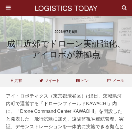
LOGISTICS TODAY
2026年7月6日
成田近郊でドローン実証強化、
アイロボが新拠点
共有
ツイート
ピン
メール
アイ・ロボティクス（東京都渋谷区）は6日、茨城県河
内町で運営する「ドローンフィールドKAWACHI」内
に、「Drone Command Center KAWACHI」を開設した
と発表した。飛行試験に加え、遠隔監視や運航管理、実
証、デモンストレーションを一体的に実施できる拠点と