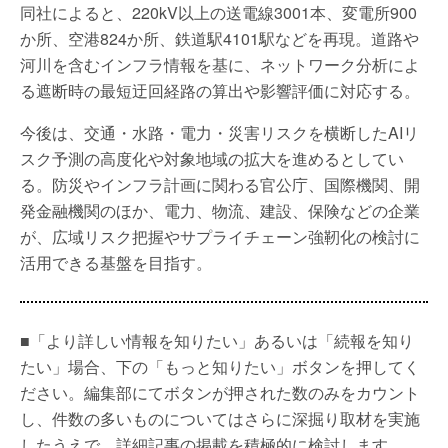
同社によると、220kV以上の送電線3001本、変電所900
か所、空港824か所、鉄道駅4101駅などを再現。道路や
河川を含むインフラ情報を基に、ネットワーク分析によ
る遮断時の最短迂回経路の算出や影響評価に対応する。
今後は、交通・水路・電力・災害リスクを横断したAIリ
スク予測の高度化や対象地域の拡大を進めるとしてい
る。防災やインフラ計画に関わる官公庁、国際機関、開
発金融機関のほか、電力、物流、建設、保険などの企業
が、広域リスク把握やサプライチェーン強靭化の検討に
活用できる基盤を目指す。
■「より詳しい情報を知りたい」あるいは「続報を知り
たい」場合、下の「もっと知りたい」ボタンを押してく
ださい。編集部にてボタンが押された数のみをカウント
し、件数の多いものについてはさらに深掘り取材を実施
したうえで、詳細記事の掲載を積極的に検討します。