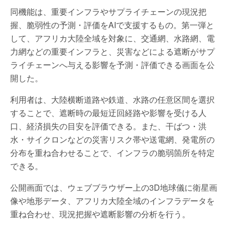
同機能は、重要インフラやサプライチェーンの現況把
握、脆弱性の予測・評価をAIで支援するもの。第一弾と
して、アフリカ大陸全域を対象に、交通網、水路網、電
力網などの重要インフラと、災害などによる遮断がサプ
ライチェーンへ与える影響を予測・評価できる画面を公
開した。
利用者は、大陸横断道路や鉄道、水路の任意区間を選択
することで、遮断時の最短迂回経路や影響を受ける人
口、経済損失の目安を評価できる。また、干ばつ・洪
水・サイクロンなどの災害リスク帯や送電網、発電所の
分布を重ね合わせることで、インフラの脆弱箇所を特定
できる。
公開画面では、ウェブブラウザー上の3D地球儀に衛星画
像や地形データ、アフリカ大陸全域のインフラデータを
重ね合わせ、現況把握や遮断影響の分析を行う。