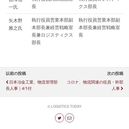
長
クス部長
一氏
執行役員営業本部副
執行役員営業本部副
矢木野
本部長兼経営戦略室
本部長兼経営戦略室
雅之氏
長兼ロジスティクス
長
部長
以前の投稿
次の投稿
日本冶金工業、物流管理部
コロナ、物流関連の役員・幹部
長人事｜4/1付
人事
© LOGISTICS TODAY