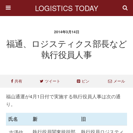
LOGISTICS TODAY
2014年3月14日
福通、ロジスティクス部長など
執行役員人事
共有
ツイート
ピン
メール
福山通運が4月1日付で実施する執行役員人事は次の通
り。
氏名
新
旧
執行役員関東統括部
執行役員ロジスティ
吉澤信