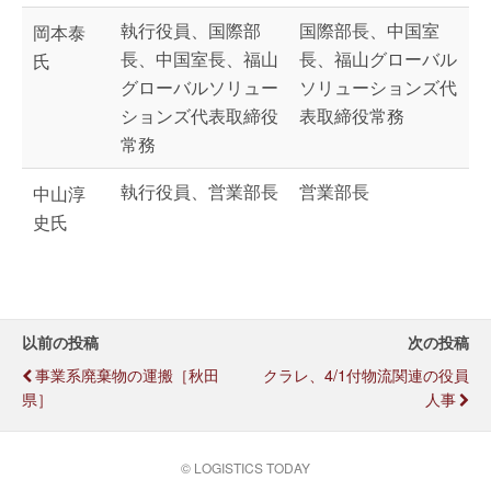
執行役員、国際部
国際部長、中国室
岡本泰
長、中国室長、福山
長、福山グローバル
氏
グローバルソリュー
ソリューションズ代
ションズ代表取締役
表取締役常務
常務
執行役員、営業部長
営業部長
中山淳
史氏
以前の投稿
次の投稿
事業系廃棄物の運搬［秋田
クラレ、4/1付物流関連の役員
県］
人事
© LOGISTICS TODAY