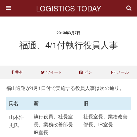
LOGISTICS TODAY
2013年3月7日
福通、4/1付執行役員人事
共有
ツイート
ピン
メール
福山通運が4月1日付で実施する役員人事は次の通り。
氏名
新
旧
執行役員、社長室
社長室長、業務改善
山本浩
長、業務改善部長、
部長、IR室長
史氏
IR室長