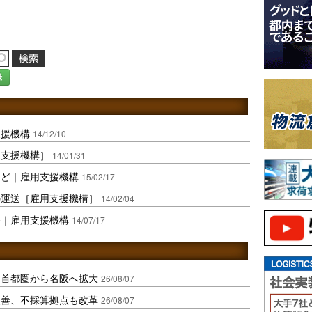
録
支援機構
14/12/10
生支援機構］
14/01/31
など｜雇用支援機構
15/02/17
の運送［雇用支援機構］
14/02/04
務｜雇用支援機構
14/07/17
、首都圏から名阪へ拡大
26/08/07
に改善、不採算拠点も改革
26/08/07