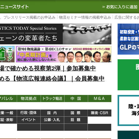
S TODAY｜国内最大の物流ニュースサイト
3PL, SCMなど国内外の最新の物流
、プレスリリース掲載のお申込み
物流セミナー情報の掲載申込み
広告に関する
場で確かめる視察第2弾｜参加募集中
める【物流広報連絡会議】｜会員募集中