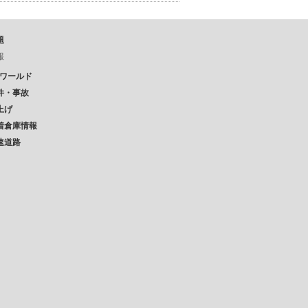
題
報
Pワールド
件・事故
上げ
着倉庫情報
速道路