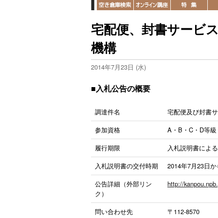
宅配便、封書サービ
機構
2014年7月23日 (水)
■入札公告の概要
調達件名
宅配便及び封書サ
参加資格
A・B・C・D等
履行期限
入札説明書による
入札説明書の交付時期
2014年7月23日
公告詳細（外部リン
http://kanpou.np
ク）
問い合わせ先
〒112-8570