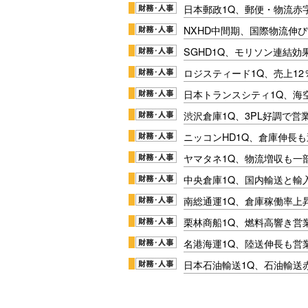
日本郵政1Q、郵便・物流赤
NXHD中間期、国際物流伸び
SGHD1Q、モリソン連結効
ロジスティード1Q、売上1
日本トランスシティ1Q、海
渋沢倉庫1Q、3PL好調で営
ニッコンHD1Q、倉庫伸長
ヤマタネ1Q、物流増収も一
中央倉庫1Q、国内輸送と輸
南総通運1Q、倉庫稼働率上
栗林商船1Q、燃料高響き営
名港海運1Q、陸送伸長も営業
日本石油輸送1Q、石油輸送