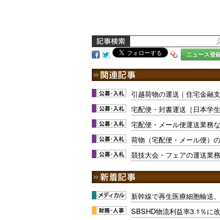
ニュース登
引越荷物の運送｜住宅金融
宅配便・封書運送［日本学
宅配便・メール便運送業務
荷物（宅配便・メール便）
競技大会・フェアの運送業
新幹線で再生医療細胞輸送
SBSHD物流利益率3.1％