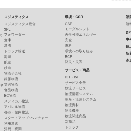
ロジスティクス
環境・CSR
話
ロジスティクス総合
CSR
短
モーダルシフト
3PL
D
フォワーダー
再生可能エネルギー
の
事
倉庫
安全
港湾
燃料
値
トラック輸送
環境への取り組み
新
海運
BCP
高
防災・災害
航空
鉄道
サービス・商品
物流子会社
ICT・IoT
静脈物流
サービス全般
災害物流
ンネ
物流サービス
食品物流
物流情報システム
EC物流
生産・流通システム
メディカル物流
物流資材
アパレル物流
物流機器
都市・館内物流
物流関連商品
スタートアップ･ベンチャー
新商品
利用運送
トラック
貿易・税関