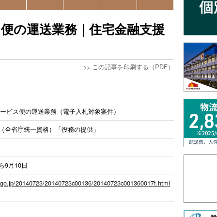
ス便の運送業務｜住宅金融支援
>>
この記事を印刷する（PDF）
ービス便の運送業務（電子入札対象案件）
級（全省庁統一資格）「役務の提供」
から9月10日
b.go.jp/20140723/20140723c00136/20140723c001360017f.html