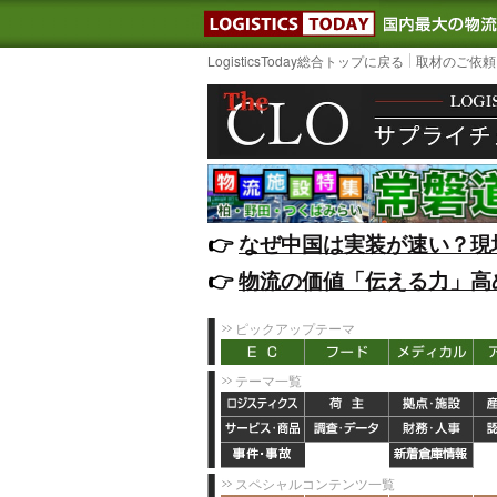
LOGISTIC
LogisticsToday総合トップに戻る
取材のご依頼
👉️
なぜ中国は実装が速い？現
👉️
物流の価値「伝える力」高
ピックアップテーマ
テーマ一覧
スペシャルコンテンツ一覧