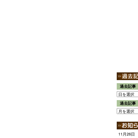
過去記事
過去記事
11月26日