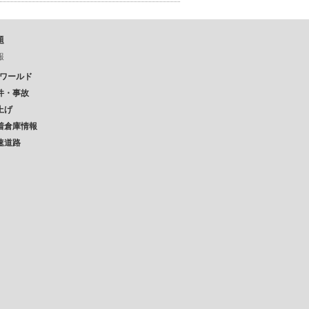
題
報
Pワールド
件・事故
上げ
着倉庫情報
速道路