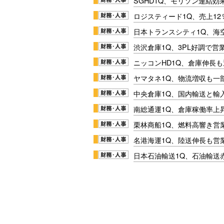
SGHD1Q、モリソン連結効
ロジスティード1Q、売上1
日本トランスシティ1Q、海
渋沢倉庫1Q、3PL好調で営
ニッコンHD1Q、倉庫伸長
ヤマタネ1Q、物流増収も一
中央倉庫1Q、国内輸送と輸
南総通運1Q、倉庫稼働率上
栗林商船1Q、燃料高響き営
名港海運1Q、陸送伸長も営業
日本石油輸送1Q、石油輸送