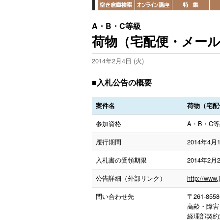
A・B・C等級
荷物（宅配便・メー
2014年2月4日 (火)
■入札公告の概要
案件名
荷物（宅配
参加資格
A・B・C
履行期間
2014年4
入札書の受領期限
2014年2月2
公告詳細（外部リンク）
http://www.
問い合わせ先
〒261-85
高齢・障害
経理部契約