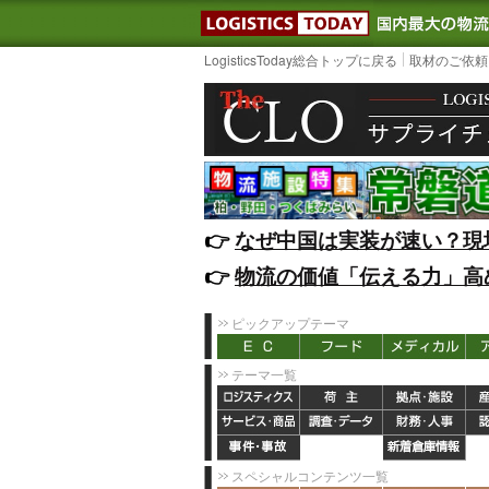
LOGISTIC
LogisticsToday総合トップに戻る
取材のご依頼
👉️
なぜ中国は実装が速い？現
👉️
物流の価値「伝える力」高
ピックアップテーマ
テーマ一覧
スペシャルコンテンツ一覧