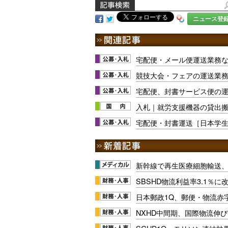
ニュース登
宅配便・メール便運送業務
競技大会・フェアの運送業
宅配便、封書サービス便の
入札｜就労支援機器の貸出
宅配便・封書運送［日本学
新幹線で再生医療細胞輸送
SBSHD物流利益率3.1％
日本郵政1Q、郵便・物流赤
NXHD中間期、国際物流伸び