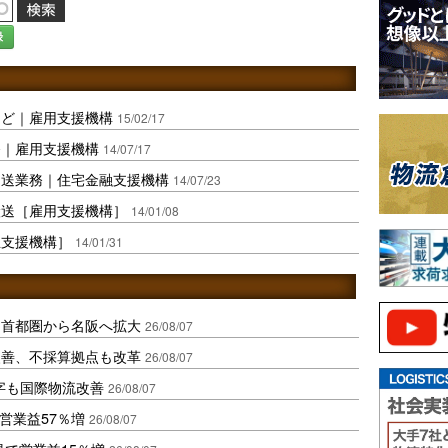
録
など｜雇用支援機構
15/02/17
務｜雇用支援機構
14/07/17
運送業務｜住宅金融支援機構
14/07/23
搬送［雇用支援機構］
14/01/08
生支援機構］
14/01/31
、首都圏から名阪へ拡大
26/08/07
に改善、不採算拠点も改革
26/08/07
字も国際物流改善
26/08/07
営業益57％増
26/08/07