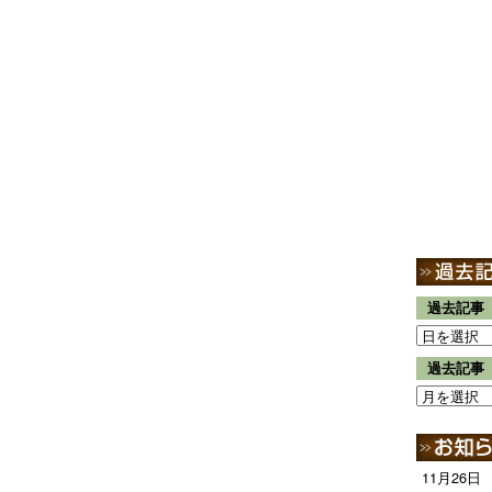
過去記事
過去記事
11月26日