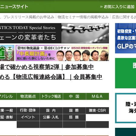
S TODAY｜国内最大の物流ニュースサイト
3PL, SCMなど国内外の最新の物流
、プレスリリース掲載のお申込み
物流セミナー情報の掲載申込み
広告に関する
場で確かめる視察第2弾｜参加募集中
める【物流広報連絡会議】｜会員募集中