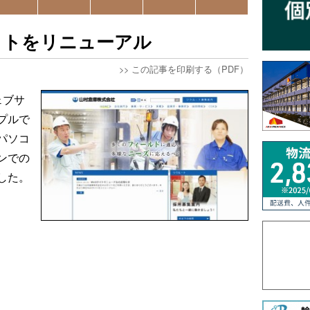
イトをリニューアル
>>
この記事を印刷する（PDF）
ェブサ
プルで
パソコ
ンでの
した。