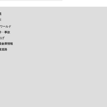
題
報
Pワールド
件・事故
上げ
着倉庫情報
速道路