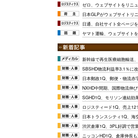
ゼロ、ウェブサイトをリニ
日本GLPがウェブサイトリ
日通、自社サイト全ページ
ヤマト運輸、ウェブサイト
新幹線で再生医療細胞輸送
SBSHD物流利益率3.1％
日本郵政1Q、郵便・物流赤
NXHD中間期、国際物流伸び
SGHD1Q、モリソン連結効
ロジスティード1Q、売上1
日本トランスシティ1Q、海
渋沢倉庫1Q、3PL好調で営
ニッコンHD1Q、倉庫伸長