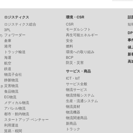
ロジスティクス
環境・CSR
話
ロジスティクス総合
CSR
短
モーダルシフト
3PL
D
フォワーダー
再生可能エネルギー
の
事
倉庫
安全
港湾
燃料
値
トラック輸送
環境への取り組み
新
海運
BCP
高
防災・災害
航空
鉄道
サービス・商品
物流子会社
ICT・IoT
静脈物流
サービス全般
災害物流
ンネ
物流サービス
食品物流
物流情報システム
EC物流
生産・流通システム
メディカル物流
物流資材
アパレル物流
物流機器
都市・館内物流
物流関連商品
スタートアップ･ベンチャー
新商品
利用運送
トラック
貿易・税関