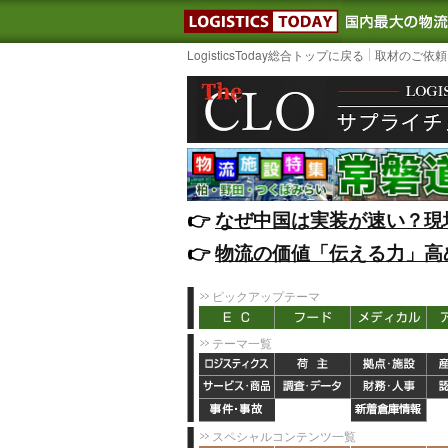
LOGISTIC
LogisticsToday総合トップに戻る
取材のご依頼
👉️
なぜ中国は実装が速い？現
👉️
物流の価値「伝える力」高
ピックアップテーマ
テーマ一覧
スペシャルコンテンツ一覧