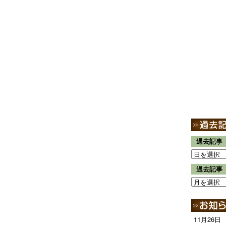
過去記事
過去記事
11月26日