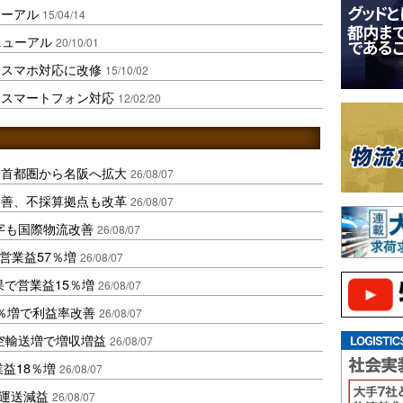
ューアル
15/04/14
ニューアル
20/10/01
をスマホ対応に改修
15/10/02
をスマートフォン対応
12/02/20
、首都圏から名阪へ拡大
26/08/07
に改善、不採算拠点も改革
26/08/07
字も国際物流改善
26/08/07
営業益57％増
26/08/07
果で営業益15％増
26/08/07
2％増で利益率改善
26/08/07
空輸送増で増収増益
26/08/07
業益18％増
26/08/07
も運送減益
26/08/07