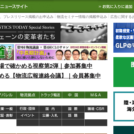
S TODAY｜国内最大の物流ニュースサイト
3PL, SCMなど国内外の最新の物流
、プレスリリース掲載のお申込み
物流セミナー情報の掲載申込み
広告に関する
場で確かめる視察第2弾｜参加募集中
める【物流広報連絡会議】｜会員募集中