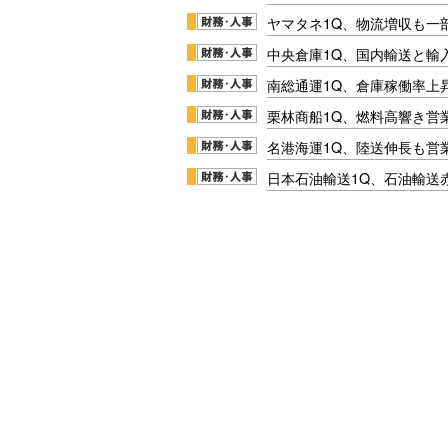
ヤマタネ1Q、物流増収も一
中央倉庫1Q、国内輸送と輸
南総通運1Q、倉庫稼働率上
栗林商船1Q、燃料高響き営
名港海運1Q、陸送伸長も営業
日本石油輸送1Q、石油輸送