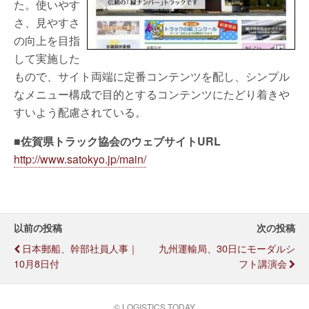
た。使いやす
さ、見やすさ
の向上を目指
して実施した
もので、サイト両端に定番コンテンツを配し、シンプル
なメニュー構成で目的とするコンテンツにたどり着きや
すいよう配慮されている。
■
佐賀県トラック協会のウェブサイトURL
http://www.satokyo.jp/main/
以前の投稿
次の投稿
日本郵船、幹部社員人事｜
九州運輸局、30日にモーダルシ
10月8日付
フト講演会
© LOGISTICS TODAY