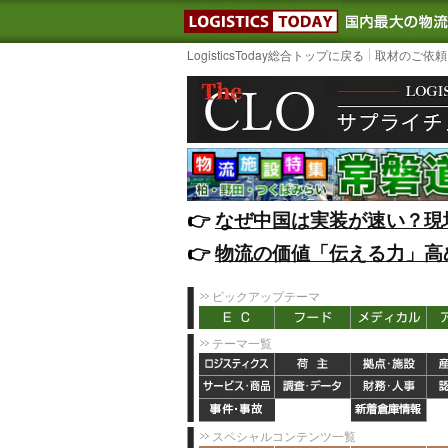
LOGISTIC
LogisticsToday総合トップに戻る
取材のご依頼
👉️
なぜ中国は実装が速い？現
👉️
物流の価値「伝える力」高
ピックアップテーマ
テーマ一覧
スペシャルコンテンツ一覧