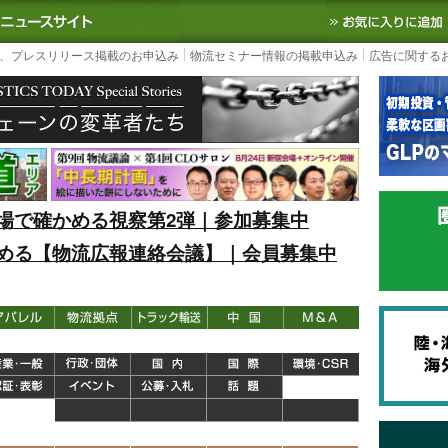
S TODAY｜国内最大の物流ニュースサイト
3PL, SCMなど国内外の最新の物流
、プレスリリース掲載のお申込み
物流セミナー情報の掲載申込み
広告に関する
場で確かめる視察第2弾｜参加募集中
める【物流広報連絡会議】｜会員募集中