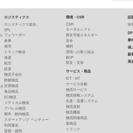
ロジスティクス
環境・CSR
話
ロジスティクス総合
CSR
短
モーダルシフト
3PL
D
フォワーダー
再生可能エネルギー
の
事
倉庫
安全
港湾
燃料
値
トラック輸送
環境への取り組み
新
海運
BCP
高
防災・災害
航空
鉄道
サービス・商品
物流子会社
ICT・IoT
静脈物流
サービス全般
災害物流
ンネ
物流サービス
食品物流
物流情報システム
EC物流
生産・流通システム
メディカル物流
物流資材
アパレル物流
物流機器
都市・館内物流
物流関連商品
スタートアップ･ベンチャー
新商品
利用運送
トラック
貿易・税関