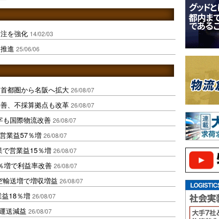
発注を強化
14/02/03
を推進
25/06/06
、首都圏から名阪へ拡大
26/08/07
に改善、不採算拠点も改革
26/08/07
字も国際物流改善
26/08/07
営業益57％増
26/08/07
果で営業益15％増
26/08/07
2％増で利益率改善
26/08/07
空輸送増で増収増益
26/08/07
業益18％増
26/08/07
も運送減益
26/08/07