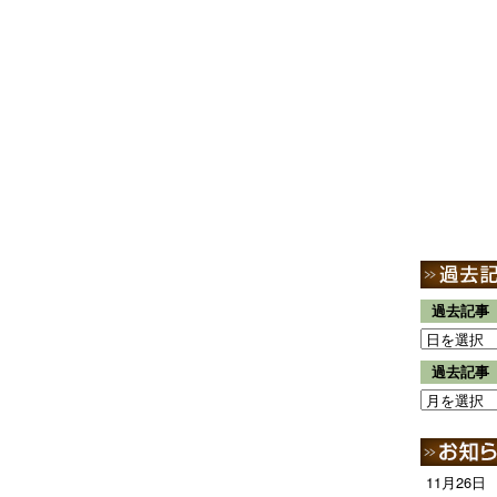
過去記事
過去記事
11月26日