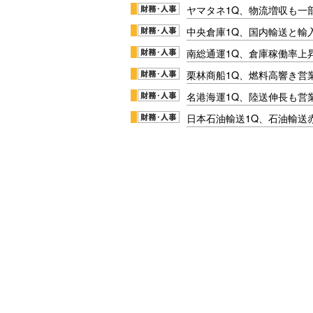
ヤマタネ1Q、物流増収も一
中央倉庫1Q、国内輸送と輸
南総通運1Q、倉庫稼働率上
栗林商船1Q、燃料高響き営
名港海運1Q、陸送伸長も営業
日本石油輸送1Q、石油輸送