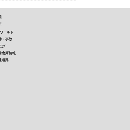
題
報
Pワールド
件・事故
上げ
着倉庫情報
速道路