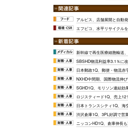
アルビス、店舗展開と自動
エフピコ、水平リサイクル
新幹線で再生医療細胞輸送
SBSHD物流利益率3.1％
日本郵政1Q、郵便・物流赤
NXHD中間期、国際物流伸び
SGHD1Q、モリソン連結効
ロジスティード1Q、売上1
日本トランスシティ1Q、海
渋沢倉庫1Q、3PL好調で営
ニッコンHD1Q、倉庫伸長