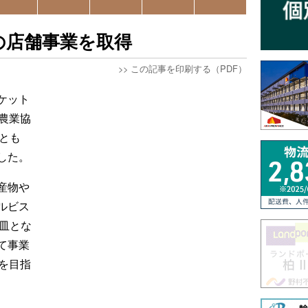
の店舗事業を取得
>>
この記事を印刷する（PDF）
ケット
農業協
とも
した。
産物や
ルビス
皿とな
て事業
を目指