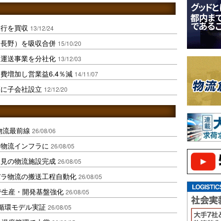
急行を買収
13/12/24
（長野）を吸収合併
15/10/20
用運送事業を分社化
13/12/03
費増加し営業益6.4％減
14/11/07
区に子会社設立
12/12/20
中国物流最前線
26/08/06
を物流インフラに
26/08/05
伏見の物流施設完成
26/08/05
バラ物流の搬送工程自動化
26/08/05
で生産・開発基盤強化
26/08/05
循環モデル実証
26/08/05