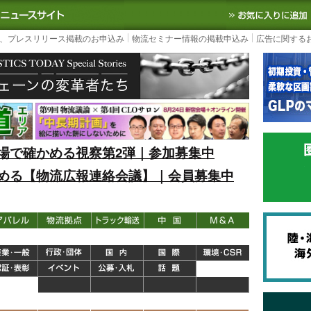
S TODAY｜国内最大の物流ニュースサイト
3PL, SCMなど国内外の最新の物流
、プレスリリース掲載のお申込み
物流セミナー情報の掲載申込み
広告に関する
場で確かめる視察第2弾｜参加募集中
める【物流広報連絡会議】｜会員募集中