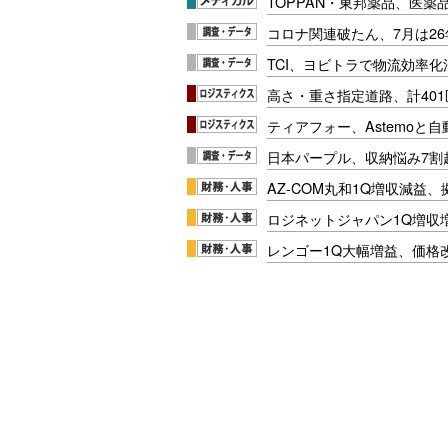
TOPPAN・東邦薬品、医薬
コロナ関連破たん、7月は26
TCI、ヨビトラで物流効率
高さ・重さ指定道路、計40
ティアフォー、Astemoと自
日本パープル、収納悩み7割
AZ-COM丸和1Q増収減益
ロジネットジャパン1Q増収
レンゴー1Q大幅増益、価格