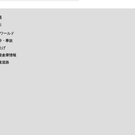
題
報
Pワールド
件・事故
上げ
着倉庫情報
速道路