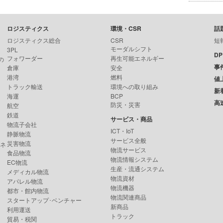
ロジスティクス
環境・CSR
話
ロジスティクス総合
CSR
短
モーダルシフト
3PL
D
フォワーダー
再生可能エネルギー
の
事
倉庫
安全
港湾
燃料
値
トラック輸送
環境への取り組み
新
海運
BCP
高
防災・災害
航空
鉄道
サービス・商品
物流子会社
ICT・IoT
静脈物流
サービス全般
災害物流
ンネ
物流サービス
食品物流
物流情報システム
EC物流
生産・流通システム
メディカル物流
物流資材
アパレル物流
物流機器
都市・館内物流
物流関連商品
スタートアップ･ベンチャー
新商品
利用運送
トラック
貿易・税関