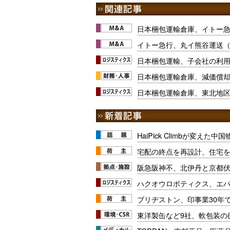
日本梱包運輸倉庫、イトー
イトー急行、丸イ熊谷運送
日本梱包運輸、子会社の利
日本梱包運輸倉庫、減価償却
日本梱包運輸倉庫、東北地
HaiPick Climbが変えた
宅配の終点を再設計、住宅
阪急阪神不、北伊丹と京都
ハクオウロボティクス、エ
ブリヂストン、印事業30年
東洋製缶など9社、軟包装の