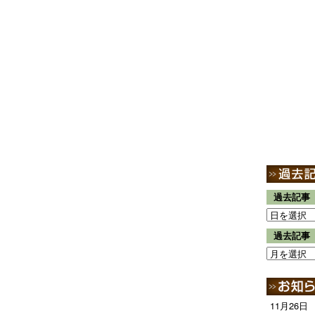
過去記事
過去記事
11月26日