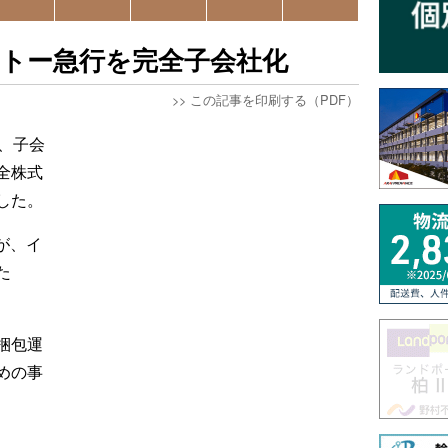
イトー急行を完全子会社化
>>
この記事を印刷する（PDF）
、子会
全株式
した。
が、イ
た
梱包運
めの事