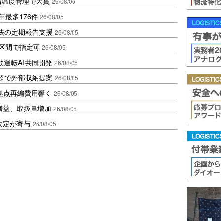
品温度管理で大賞
26/08/05
年最多176件
26/08/05
化法の定期報告支援
26/08/05
1区間で指定可
26/08/05
動運転AI共同開発
26/08/05
超で外部収納提案
26/08/05
、拠点再編費用響く
26/08/05
増益、取扱量増加
26/08/05
改定が寄与
26/08/05