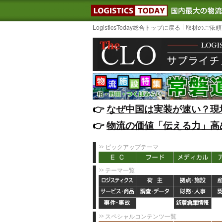
LOGISTIC
LogisticsToday総合トップに戻る
取材のご依頼
👉️
なぜ中国は実装が速い？現
👉️
物流の価値「伝える力」高
ピックアップテーマ
テーマ一覧
スペシャルコンテンツ一覧