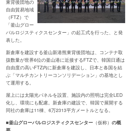
東背後団地の
自由貿易地域
（FTZ）で
「釜山グロー
バルロジスティクスセンター」の起工式を行った、と発
表した。
新倉庫を建設する釜山新港熊東背後団地は、コンテナ取
扱数量が世界6位の釜山港に近接するFTZで、韓国日通は
自由度の高いFTZ内に新倉庫を建設し、日本と各国を結
ぶ「マルチカントリーコンソリデーション」の基地とし
て運用する。
屋上には太陽光パネルを設置、施設内の照明は完全LED
化し、環境にも配慮。新倉庫の建設で、韓国で展開する
同社の倉庫は11棟、6万2313平方メートルとなる。
■釜山グローバルロジスティクスセンター
（仮称）
の概
要