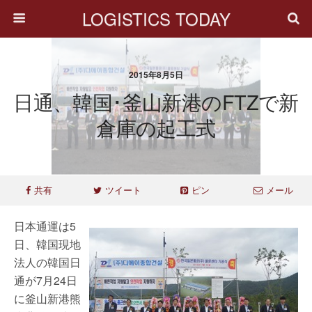
LOGISTICS TODAY
2015年8月5日
日通、韓国･釜山新港のFTZで新
倉庫の起工式
共有
ツイート
ピン
メール
日本通運は5
日、韓国現地
法人の韓国日
通が7月24日
に釜山新港熊