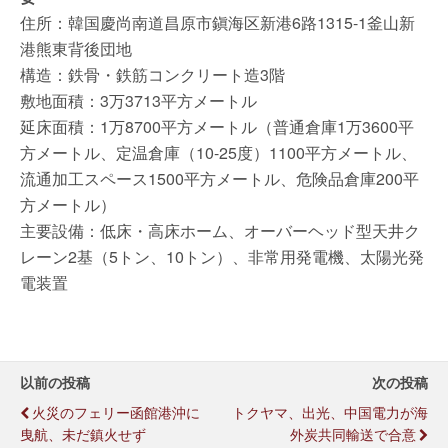
住所：韓国慶尚南道昌原市鎭海区新港6路1315-1釜山新
港熊東背後団地
構造：鉄骨・鉄筋コンクリート造3階
敷地面積：3万3713平方メートル
延床面積：1万8700平方メートル（普通倉庫1万3600平
方メートル、定温倉庫（10-25度）1100平方メートル、
流通加工スペース1500平方メートル、危険品倉庫200平
方メートル）
主要設備：低床・高床ホーム、オーバーヘッド型天井ク
レーン2基（5トン、10トン）、非常用発電機、太陽光発
電装置
以前の投稿
次の投稿
火災のフェリー函館港沖に
トクヤマ、出光、中国電力が海
曳航、未だ鎮火せず
外炭共同輸送で合意