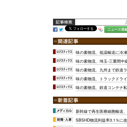
ニュース登
味の素物流、低温輸送に冷
味の素物流、埼玉-三重間中
味の素物流、九州まで鉄道
味の素物流、トラックドラ
味の素物流、鉄道コンテナ
新幹線で再生医療細胞輸送
SBSHD物流利益率3.1％