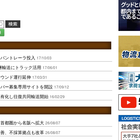
録
凍バントレーラ投入
17/10/03
継輸送にトラック活用
17/06/01
ラウンド運行延伸
17/03/31
イバー募集専用サイトを開設
17/09/12
私有化し往復共同輸送開始
16/02/29
、首都圏から名阪へ拡大
26/08/07
に改善、不採算拠点も改革
26/08/07