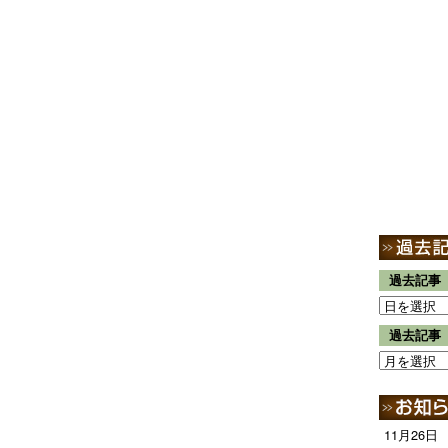
過去記事
過去記事
11月26日