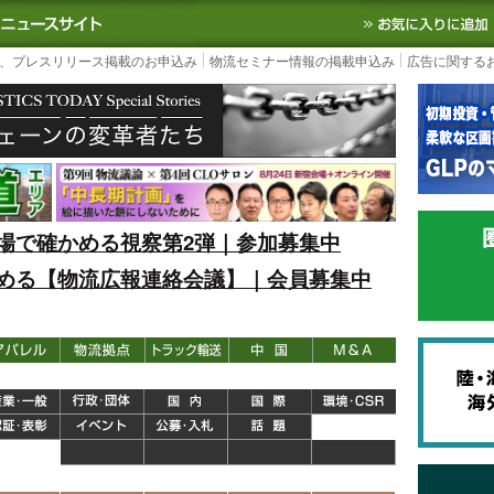
S TODAY｜国内最大の物流ニュースサイト
3PL, SCMなど国内外の最新の物流
、プレスリリース掲載のお申込み
物流セミナー情報の掲載申込み
広告に関する
場で確かめる視察第2弾｜参加募集中
める【物流広報連絡会議】｜会員募集中