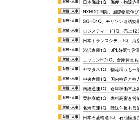
日本郵政1Q、郵便・物流赤
NXHD中間期、国際物流伸び
SGHD1Q、モリソン連結効
ロジスティード1Q、売上1
日本トランスシティ1Q、海
渋沢倉庫1Q、3PL好調で営
ニッコンHD1Q、倉庫伸長
ヤマタネ1Q、物流増収も一
中央倉庫1Q、国内輸送と輸
南総通運1Q、倉庫稼働率上
栗林商船1Q、燃料高響き営
名港海運1Q、陸送伸長も営業
日本石油輸送1Q、石油輸送