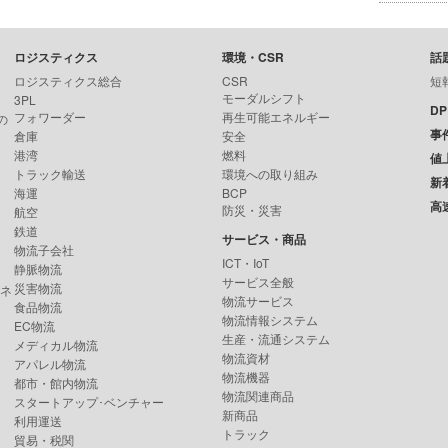
ロジスティクス
環境・CSR
話
ロジスティクス総合
CSR
短
モーダルシフト
3PL
D
フォワーダー
再生可能エネルギー
の
事
倉庫
安全
港湾
燃料
値
トラック輸送
環境への取り組み
新
海運
BCP
高
防災・災害
航空
鉄道
サービス・商品
物流子会社
ICT・IoT
静脈物流
サービス全般
災害物流
ンネ
物流サービス
食品物流
物流情報システム
EC物流
生産・流通システム
メディカル物流
物流資材
アパレル物流
物流機器
都市・館内物流
物流関連商品
スタートアップ･ベンチャー
新商品
利用運送
トラック
貿易・税関