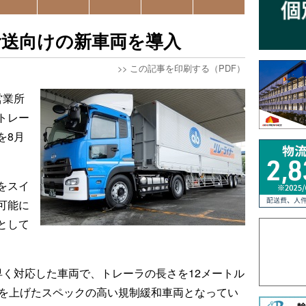
輸送向けの新車両を導入
>>
この記事を印刷する（PDF）
営業所
トレー
を8月
をスイ
可能に
として
早く対応した車両で、トレーラの長さを12メートル
率を上げたスペックの高い規制緩和車両となってい