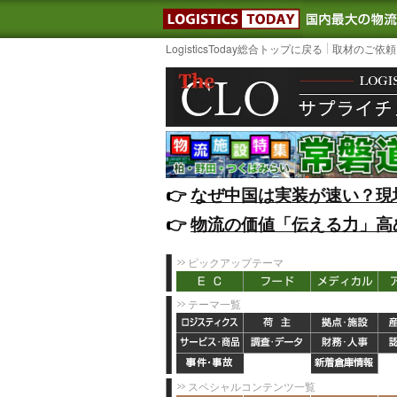
LOGISTIC
LogisticsToday総合トップに戻る
取材のご依頼
👉️
なぜ中国は実装が速い？現
👉️
物流の価値「伝える力」高
ピックアップテーマ
テーマ一覧
スペシャルコンテンツ一覧