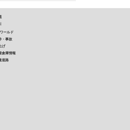
題
報
Pワールド
件・事故
上げ
着倉庫情報
速道路