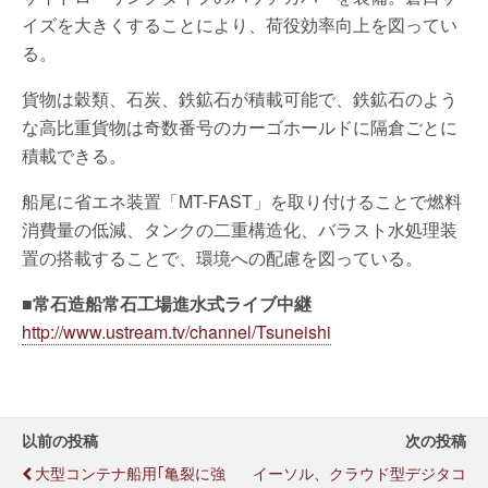
イズを大きくすることにより、荷役効率向上を図ってい
る。
貨物は穀類、石炭、鉄鉱石が積載可能で、鉄鉱石のよう
な高比重貨物は奇数番号のカーゴホールドに隔倉ごとに
積載できる。
船尾に省エネ装置「MT-FAST」を取り付けることで燃料
消費量の低減、タンクの二重構造化、バラスト水処理装
置の搭載することで、環境への配慮を図っている。
■常石造船常石工場進水式ライブ中継
http://www.ustream.tv/channel/Tsuneishi
以前の投稿
次の投稿
大型コンテナ船用｢亀裂に強
イーソル、クラウド型デジタコ