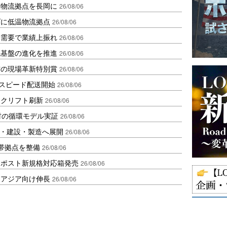
温物流拠点を長岡に
26/08/06
ダに低温物流拠点
26/08/06
送需要で業績上振れ
26/08/06
流基盤の進化を推進
26/08/06
賞の現場革新特別賞
26/08/06
しスピード配送開始
26/08/06
ークリフト刷新
26/08/06
材の循環モデル実証
26/08/06
物流・建設・製造へ展開
26/08/06
帯拠点を整備
26/08/06
クポスト新規格対応箱発売
26/08/06
・アジア向け伸長
26/08/06