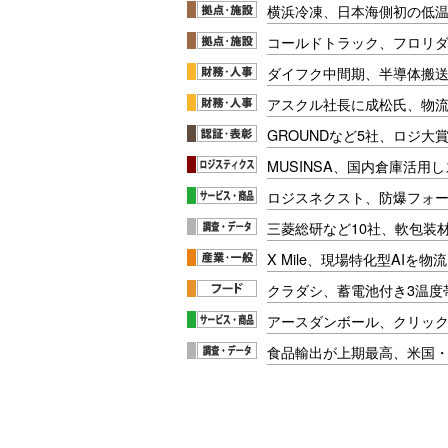
横浜冷凍、日本海側初の低
コールドトラック、フロリ
ダイフク中間期、半導体搬
アスクル社長に成松氏、物
GROUNDなど5社、ロジ大
MUSINSA、国内倉庫活用
ロジスネクスト、防爆フォ
三菱総研など10社、軟包装
X Mile、現場特化型AIを
クラダシ、蓄電池付き3温度
アースダンボール、クリッ
食品輸出が上期最高、米国