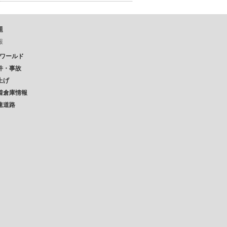
題
報
Pワールド
件・事故
上げ
着倉庫情報
速道路