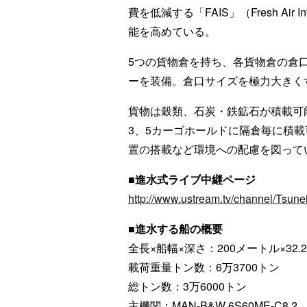
費を低減する「FAIS」（Fresh Air
能を高めている。
5つの貨物倉を持ち、各貨物倉の倉
ーを装備。倉口サイズを極力大きく
貨物は穀類、石炭・鉄鉱石が積載可
3、5カーゴホールドに隔倉毎に積
置の搭載など環境への配慮を図って
■進水式ライブ中継ページ
http://www.ustream.tv/channel/Tsune
■進水する船の概要
全長×船幅×深さ：200メートル×32.
載荷重量トン数：6万3700トン
総トン数：3万6000トン
主機関：MAN-B&W 6S60ME-C8.2