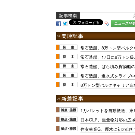
ニュース登
常石造船、8万トン型バルク
常石造船、17日に8万トン
常石造船、ばら積み貨物船
常石造船、進水式をライブ中継
8万トン型バルクキャリア進
1万パレットを自動搬送、東
日本GLP、重量物対応の広
住友林業G、厚木に初の自社