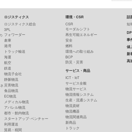
ロジスティクス
環境・CSR
話
ロジスティクス総合
CSR
短
モーダルシフト
3PL
D
フォワーダー
再生可能エネルギー
の
事
倉庫
安全
港湾
燃料
値
トラック輸送
環境への取り組み
新
海運
BCP
高
防災・災害
航空
鉄道
サービス・商品
物流子会社
ICT・IoT
静脈物流
サービス全般
災害物流
ンネ
物流サービス
食品物流
物流情報システム
EC物流
生産・流通システム
メディカル物流
物流資材
アパレル物流
物流機器
都市・館内物流
物流関連商品
スタートアップ･ベンチャー
新商品
利用運送
トラック
貿易・税関