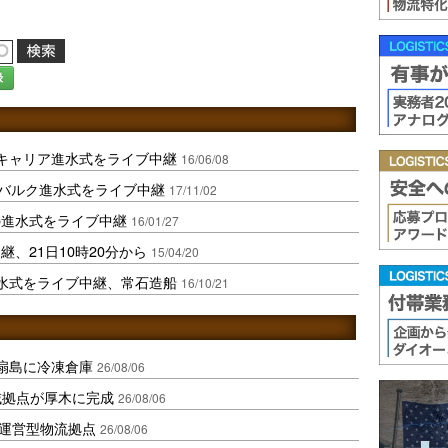
録
キャリア進水式をライブ中継
16/06/08
級バルク進水式をライブ中継
17/11/02
の進水式をライブ中継
16/01/27
、21日10時20分から
15/04/20
水式をライブ中継、常石造船
16/10/21
扇島に冷凍倉庫
26/08/06
域拠点が厚木に完成
26/08/06
運営型物流拠点
26/08/06