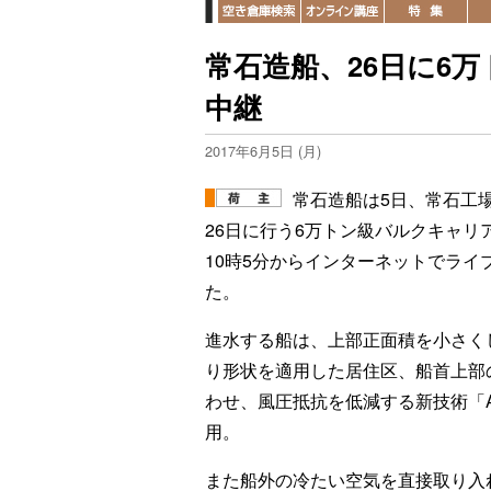
常石造船、26日に6
中継
2017年6月5日 (月)
常石造船は5日、常石工
26日に行う6万トン級バルクキャリ
10時5分からインターネットでライ
た。
進水する船は、上部正面積を小さく
り形状を適用した居住区、船首上部
わせ、風圧抵抗を低減する新技術「AE
用。
また船外の冷たい空気を直接取り入