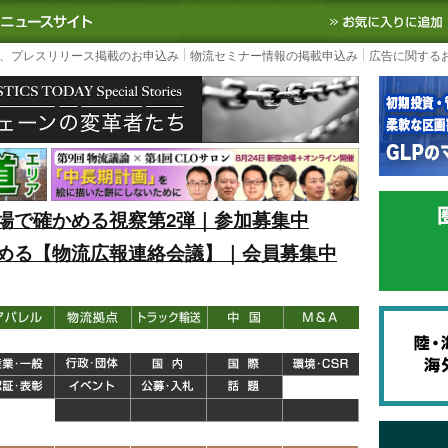
S TODAY｜国内最大の物流ニュースサイト
3PL, SCMなど国内外の最新の物流
、プレスリリース掲載のお申込み
物流セミナー情報の掲載申込み
広告に関する
場で確かめる視察第2弾｜参加募集中
める【物流広報連絡会議】｜会員募集中