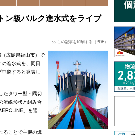
万トン級バルク進水式をライブ
>>
この記事を印刷する（PDF）
場（広島県福山市）で
アの進水式を、同日
ブ中継すると発表し
したタワー型・隅切
の流線形状と組み合
ROLINE」を適
れることで主機の燃