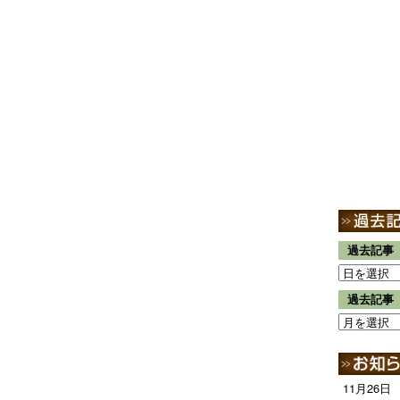
過去記事
過去記事
11月26日