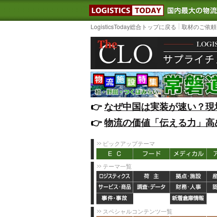
LOGISTIC
LogisticsToday総合トップに戻る
取材のご依頼
👉️
なぜ中国は実装が速い？現
👉️
物流の価値「伝える力」高
ピックアップテーマ
テーマ一覧
スペシャルコンテンツ一覧