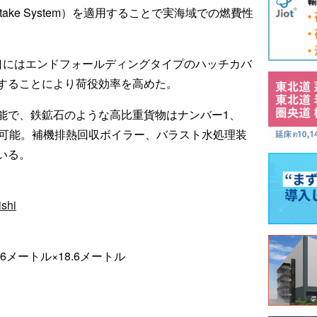
 Intake System）を適用することで実海域での燃費性
口にはエンドフォールディングタイプのハッチカバ
することにより荷役効率を高めた。
能で、鉄鉱石のような高比重貨物はナンバー1、
載可能。補機排熱回収ボイラー、バラスト水処理装
いる。
ishi
26メートル×18.6メートル