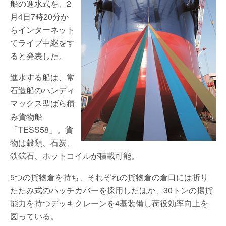
船の進水式を、2
月4日7時20分か
らインターネット
でライブ中継をす
ると発表した。
進水する船は、常
石造船のハンディ
マックス型ばら積
み貨物船
「TESS58」。貨
物は穀類、石炭、
鉄鉱石、ホットコイルが積載可能。
5つの貨物倉を持ち、それぞれの貨物倉の倉口には折り
たたみ式のハッチカバーを採用したほか、30トンの揚貨
能力を持つデッキクレーンを4基装備し荷役効率向上を
図っている。