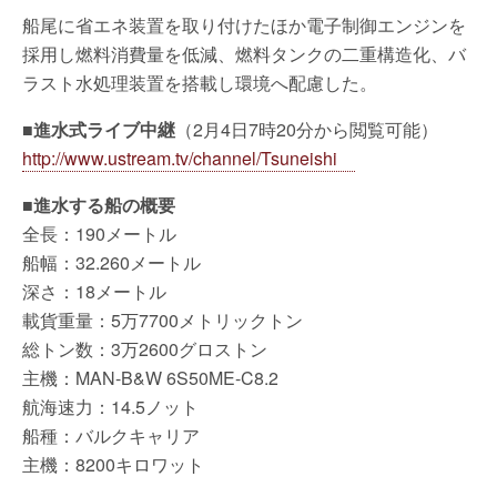
船尾に省エネ装置を取り付けたほか電子制御エンジンを
採用し燃料消費量を低減、燃料タンクの二重構造化、バ
ラスト水処理装置を搭載し環境へ配慮した。
■進水式ライブ中継
（2月4日7時20分から閲覧可能）
http://www.ustream.tv/channel/Tsuneishi
■進水する船の概要
全長：190メートル
船幅：32.260メートル
深さ：18メートル
載貨重量：5万7700メトリックトン
総トン数：3万2600グロストン
主機：MAN-B&W 6S50ME-C8.2
航海速力：14.5ノット
船種：バルクキャリア
主機：8200キロワット