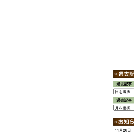
過去記事
過去記事
11月26日