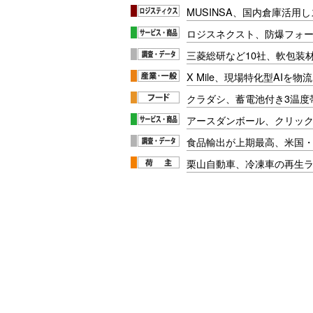
MUSINSA、国内倉庫活用
ロジスネクスト、防爆フォ
三菱総研など10社、軟包装
X Mile、現場特化型AIを
クラダシ、蓄電池付き3温度
アースダンボール、クリッ
食品輸出が上期最高、米国
栗山自動車、冷凍車の再生