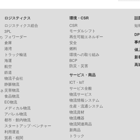
ロジスティクス
環境・CSR
話
ロジスティクス総合
CSR
短
モーダルシフト
3PL
D
フォワーダー
再生可能エネルギー
の
事
倉庫
安全
港湾
燃料
値
トラック輸送
環境への取り組み
新
海運
BCP
高
防災・災害
航空
鉄道
サービス・商品
物流子会社
ICT・IoT
静脈物流
サービス全般
災害物流
ンネ
物流サービス
食品物流
物流情報システム
EC物流
生産・流通システム
メディカル物流
物流資材
アパレル物流
物流機器
都市・館内物流
物流関連商品
スタートアップ･ベンチャー
新商品
利用運送
トラック
貿易・税関