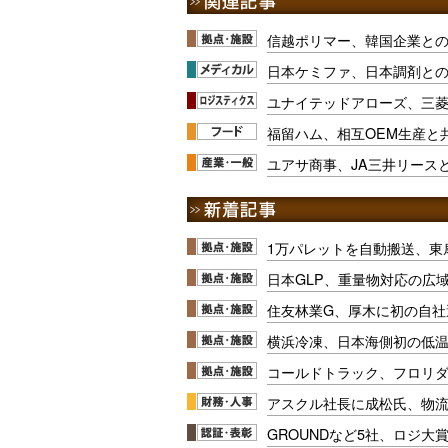
信越ポリマー、韓国企業と
日本ケミファ、日本調剤と
ユナイテッドアローズ、三
福留ハム、相互OEM生産と
ユアサ商事、JA三井リース
1万パレットを自動搬送、東
日本GLP、重量物対応の広
住友林業G、厚木に初の自社
横浜冷凍、日本海側初の低
コールドトラック、フロリ
アスクル社長に成松氏、物
GROUNDなど5社、ロジ大