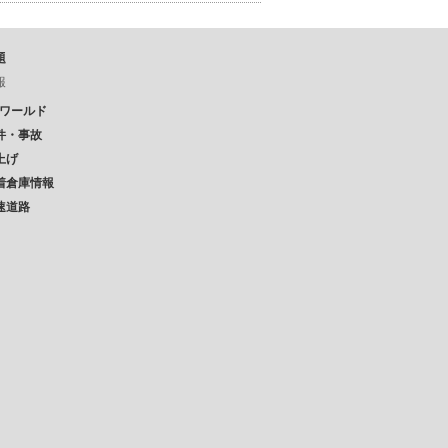
題
報
Pワールド
件・事故
上げ
着倉庫情報
速道路