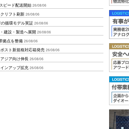
しスピード配送開始
26/08/06
ークリフト刷新
26/08/06
材の循環モデル実証
26/08/06
物流・建設・製造へ展開
26/08/06
帯拠点を整備
26/08/06
クポスト新規格対応箱発売
26/08/06
・アジア向け伸長
26/08/06
ラインアップ拡充
26/08/06