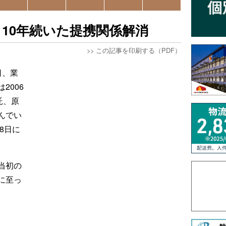
10年続いた提携関係解消
>>
この記事を印刷する（PDF）
日、業
2006
託、原
んでい
8日に
当初の
に至っ