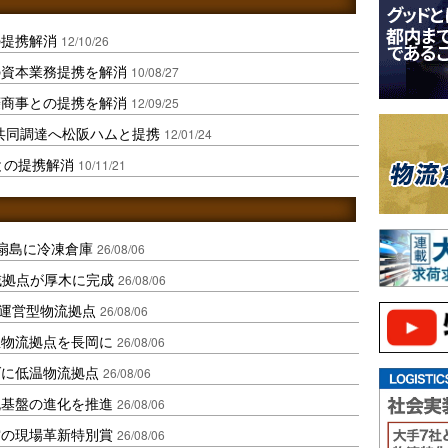
の提携解消
12/10/26
の資本業務提携を解消
10/08/27
菱商事との提携を解消
12/09/25
共同調達へ松阪ハムと提携
12/01/24
との提携解消
10/11/21
扇島に冷凍倉庫
26/08/06
域拠点が厚木に完成
26/08/06
運営型物流拠点
26/08/06
温物流拠点を長岡に
26/08/06
ダに低温物流拠点
26/08/06
流基盤の進化を推進
26/08/06
賞の現場革新特別賞
26/08/06