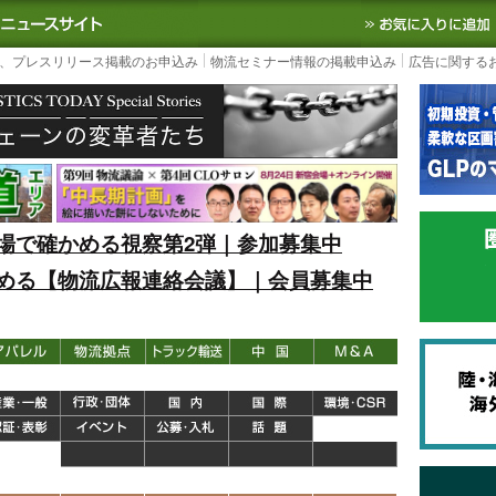
S TODAY｜国内最大の物流ニュースサイト
3PL, SCMなど国内外の最新の物流
、プレスリリース掲載のお申込み
物流セミナー情報の掲載申込み
広告に関する
場で確かめる視察第2弾｜参加募集中
める【物流広報連絡会議】｜会員募集中