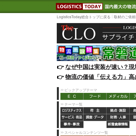
LOGISTIC
LogisticsToday総合トップに戻る
取材のご依頼
👉️
なぜ中国は実装が速い？現
👉️
物流の価値「伝える力」高
ピックアップテーマ
テーマ一覧
スペシャルコンテンツ一覧