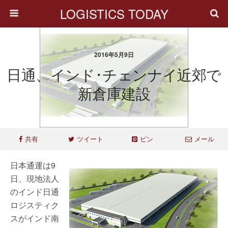
LOGISTICS TODAY
2016年5月9日
日通、インド･チェンナイ近郊で
新倉庫建設
共有
ツイート
ピン
メール
日本通運は9
日、現地法人
のインド日通
ロジスティク
スがインド南