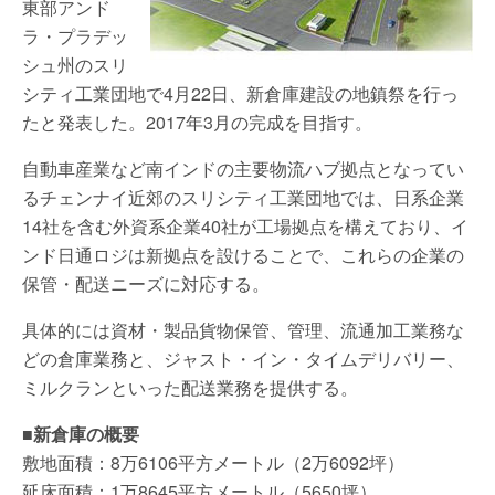
東部アンド
ラ・プラデッ
シュ州のスリ
シティ工業団地で4月22日、新倉庫建設の地鎮祭を行っ
たと発表した。2017年3月の完成を目指す。
自動車産業など南インドの主要物流ハブ拠点となってい
るチェンナイ近郊のスリシティ工業団地では、日系企業
14社を含む外資系企業40社が工場拠点を構えており、イ
ンド日通ロジは新拠点を設けることで、これらの企業の
保管・配送ニーズに対応する。
具体的には資材・製品貨物保管、管理、流通加工業務な
どの倉庫業務と、ジャスト・イン・タイムデリバリー、
ミルクランといった配送業務を提供する。
■新倉庫の概要
敷地面積：8万6106平方メートル（2万6092坪）
延床面積：1万8645平方メートル（5650坪）