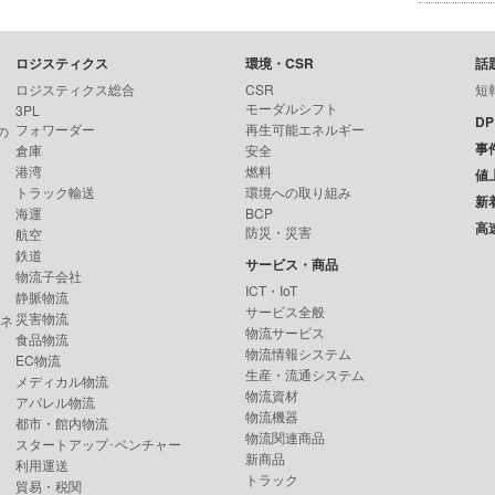
ロジスティクス
環境・CSR
話
ロジスティクス総合
CSR
短
モーダルシフト
3PL
D
フォワーダー
再生可能エネルギー
の
事
倉庫
安全
港湾
燃料
値
トラック輸送
環境への取り組み
新
海運
BCP
高
防災・災害
航空
鉄道
サービス・商品
物流子会社
ICT・IoT
静脈物流
サービス全般
災害物流
ンネ
物流サービス
食品物流
物流情報システム
EC物流
生産・流通システム
メディカル物流
物流資材
アパレル物流
物流機器
都市・館内物流
物流関連商品
スタートアップ･ベンチャー
新商品
利用運送
トラック
貿易・税関