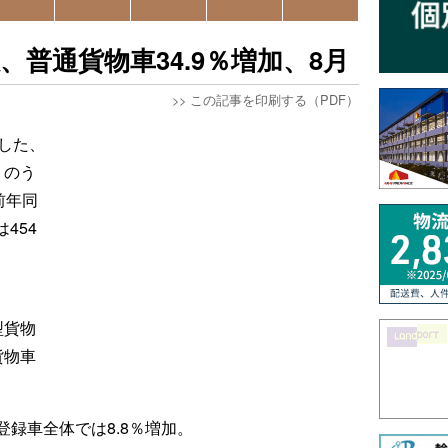
普通貨物車34.9％増加、8月
>>
この記事を印刷する（PDF）
した、
）のう
前年同
454
型貨物
貨物車
録車全体では8.8％増加。