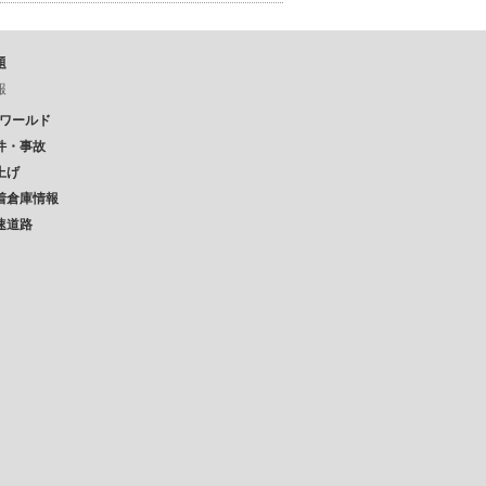
題
報
Pワールド
件・事故
上げ
着倉庫情報
速道路