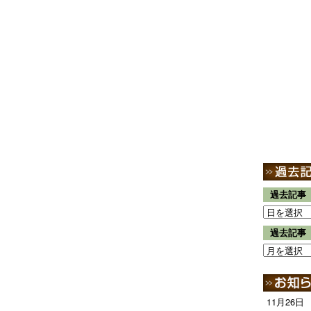
過去記事
過去記事
11月26日