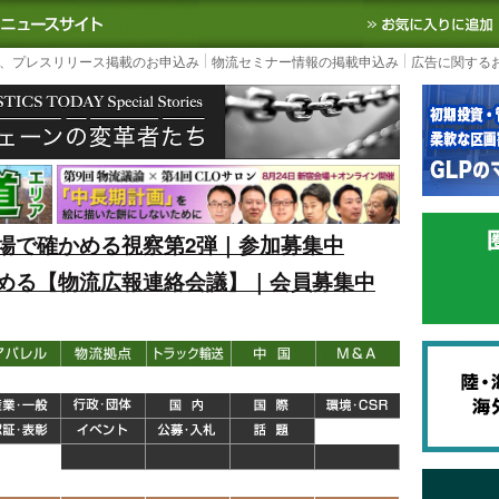
S TODAY｜国内最大の物流ニュースサイト
3PL, SCMなど国内外の最新の物流
、プレスリリース掲載のお申込み
物流セミナー情報の掲載申込み
広告に関する
場で確かめる視察第2弾｜参加募集中
める【物流広報連絡会議】｜会員募集中