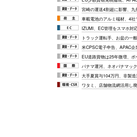
宮崎の運送4割超に影響、九
車載電池のアルミ端材、4社
IZUMI、EC管理をスマホ
トラック運転手、お盆の一般車
米CPSC電子申告、APAC企
EU道路貨物は25年微増、
パナマ運河、ネオパナマッ
大手夏賞与104万円、非製
ワタミ、店舗物流網活用し