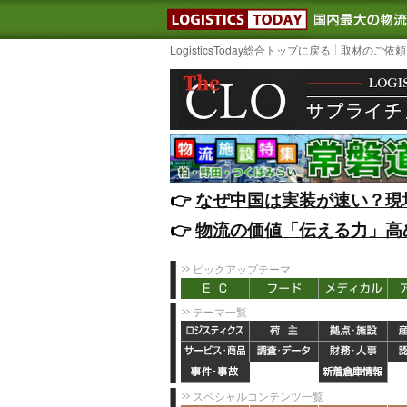
LOGISTIC
LogisticsToday総合トップに戻る
取材のご依頼
👉️
なぜ中国は実装が速い？現
👉️
物流の価値「伝える力」高
ピックアップテーマ
テーマ一覧
スペシャルコンテンツ一覧