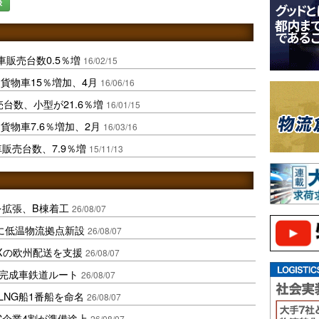
録
販売台数0.5％増
16/02/15
貨物車15％増加、4月
16/06/16
売台数、小型が21.6％増
16/01/15
物車7.6％増加、2月
16/03/16
販売台数、7.9％増
15/11/13
を拡張、B棟着工
26/08/07
に低温物流拠点新設
26/08/07
Xの欧州配送を支援
26/08/07
に完成車鉄道ルート
26/08/07
LNG船1番船を命名
26/08/07
C企業4割が準備途上
26/08/07