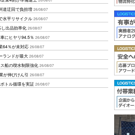
州道迂回で負担増
26/08/07
で水平リサイクル
26/08/07
対応し出品効率化
26/08/07
にヒヤリ94.5％
26/08/07
業64％が未対応
26/08/07
ポーランドが最大
26/08/07
クス船の喫水制限強化
26/08/07
造業が伸びけん引
26/08/07
廃ボトル循環を実証
26/08/07